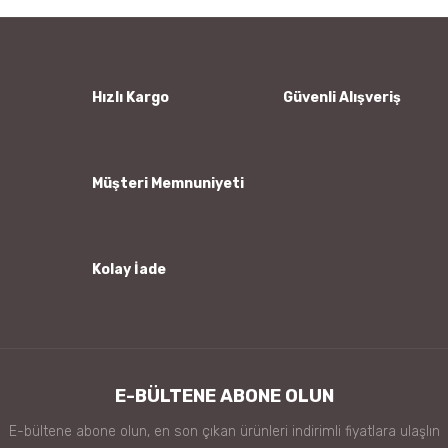
Hızlı Kargo
Güvenli Alışveriş
Müşteri Memnuniyeti
Kolay İade
E-BÜLTENE ABONE OLUN
E-bültene abone olun, en son çıkan ürünleri indirimli fiyatlara ulaşlın