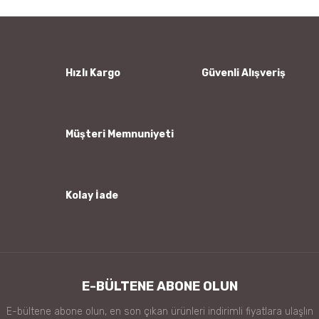
Yorum Yaz
Ürün resmi kalitesiz, bozuk veya görüntülenemiyor.
Ürün açıklamasında eksik bilgiler bulunuyor.
Ürün bilgilerinde hatalar bulunuyor.
Hızlı Kargo
Güvenli Alışveriş
Ürün fiyatı diğer sitelerden daha pahalı.
Bu ürüne benzer farklı alternatifler olmalı.
Müşteri Memnuniyeti
Kolay İade
Gönder
E-BÜLTENE ABONE OLUN
E-bültene abone olun, en son çıkan ürünleri indirimli fiyatlara ulaşlın