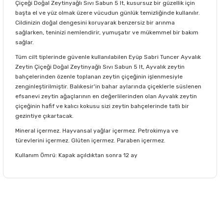
Çiçeği Doğal Zeytinyağlı Sıvı Sabun 5 lt, kusursuz bir güzellik için
başta el ve yüz olmak üzere vücudun günlük temizliğinde kullanılır.
Cildinizin doğal dengesini koruyarak benzersiz bir arınma
sağlarken, teninizi nemlendirir, yumuşatır ve mükemmel bir bakım
sağlar.
Tüm cilt tiplerinde güvenle kullanılabilen Eyüp Sabri Tuncer Ayvalık
Zeytin Çiçeği Doğal Zeytinyağlı Sıvı Sabun 5 lt, Ayvalık zeytin
bahçelerinden özenle toplanan zeytin çiçeğinin işlenmesiyle
zenginleştirilmiştir. Balıkesir'in bahar aylarında çiçeklerle süslenen
efsanevi zeytin ağaçlarının en değerlilerinden olan Ayvalık zeytin
çiçeğinin hafif ve kalıcı kokusu sizi zeytin bahçelerinde tatlı bir
gezintiye çıkartacak.
Mineral içermez. Hayvansal yağlar içermez. Petrokimya ve
türevlerini içermez. Glüten içermez. Paraben içermez.
Kullanım Ömrü: Kapak açıldıktan sonra 12 ay
Bu ürünün fiyat bilgisi, resim, ürün açıklamalarında ve diğer
konularda yetersiz gördüğünüz noktaları öneri formunu
Bu ürüne ilk yorumu siz yapın!
kullanarak tarafımıza iletebilirsiniz.
Görüş ve önerileriniz için teşekkür ederiz.