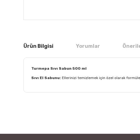
Ürün Bilgisi
Yorumlar
Öneril
Turmepa Sıvı Sabun 500 ml
Sıvı El Sabunu:
Ellerinizi temizlemek için özel olarak formüle 
Bu ürünün fiyat bilgisi, resim, ürün açıklamalarında ve
Görüş ve önerileriniz için teşekkür ederiz.
Ürün resmi kalitesiz, bozuk veya görüntülenemiyor.
Ürün açıklamasında eksik bilgiler bulunuyor.
Ürün bilgilerinde hatalar bulunuyor.