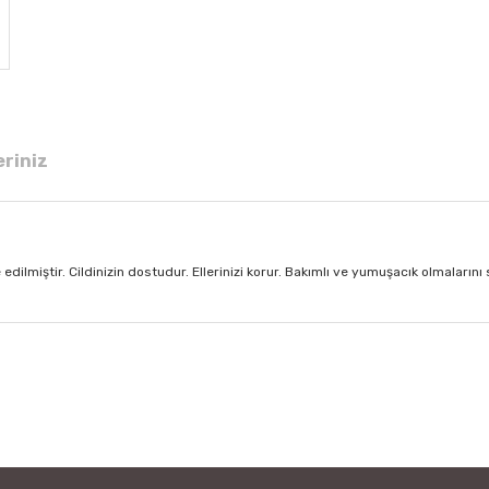
eriniz
edilmiştir. Cildinizin dostudur. Ellerinizi korur. Bakımlı ve yumuşacık olmalarını 
 diğer konularda yetersiz gördüğünüz noktaları öneri formunu kullanarak tar
Bu ürüne ilk yorumu siz yapın!
Yorum Yaz