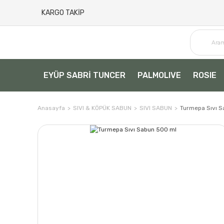
KARGO TAKİP
EYÜP SABRİ TUNCER
PALMOLIVE
ROSIE
Anasayfa
SIVI & KÖPÜK SABUN
SIVI SABUN
Turmepa Sıvı S