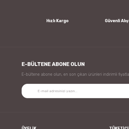
Ürün fiyatı diğer sitelerden daha pahalı.
Bu ürüne benzer farklı alternatifler olmalı.
Hızlı Kargo
Güvenli Alış
E-BÜLTENE ABONE OLUN
E-bültene abone olun, en son çıkan ürünleri indirimli fiyatla
ÜYELİK
TÜKETİCİ