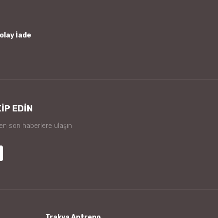
olay İade
İP EDİN
 en son haberlere ulaşın
Trakya Antrepo