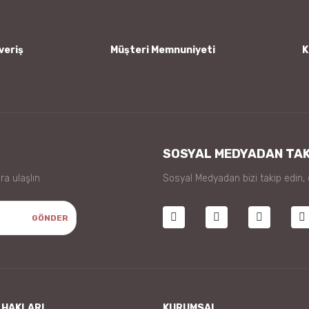
veriş
Müşteri Memnuniyeti
K
Gönder
SOSYAL MEDYADAN TAK
ra ulaşlın
Sosyal Medyadan bizi takip edin,
GÖNDER
 HAKLARI
KURUMSAL