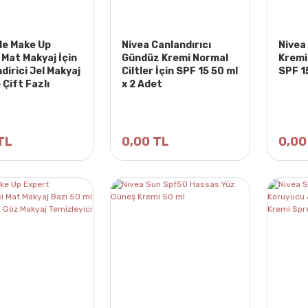
Me Make Up
Nivea Canlandırıcı
Nivea
 Mat Makyaj İçin
Gündüz Kremi Normal
Kremi 
irici Jel Makyaj
Ciltler İçin SPF 15 50 ml
SPF 1
 Çift Fazlı
x 2 Adet
ar 400ml
TL
0,00 TL
0,00