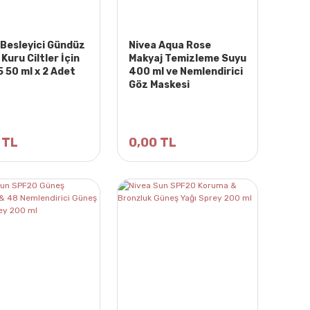
 Besleyici Gündüz
Nivea Aqua Rose
Kuru Ciltler İçin
Makyaj Temizleme Suyu
5 50 ml x 2 Adet
400 ml ve Nemlendirici
Göz Maskesi
 TL
0,00 TL