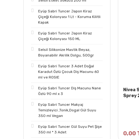
Selsil Etiket Sökücü 200 ml
Eyüp Sabri Tuncer Japon Kiraz
Çiçeği Kolonyası 1 Lt - Koruma Kilitli
Kapak
Eyüp Sabri Tuncer Japon Kiraz
Çiçeği Kolonyası 150 ML
Selsil Silikonize Mastik Beyaz,
Boyanabilir Akrilik Dolgu, 500gr
Eyüp Sabri Tuncer 3 Adet Doğal
Karadut Özlü Çocuk Diş Macunu 60
ml ve ROSIE
Eyüp Sabri Tuncer Diş Macunu Nane
Nivea 
Özlü 90 ml x 3
Sprey 
Eyüp Sabri Tuncer Makyaj
Temizleyici ,Tonik,Dogal Gül Suyu
350 ml Vegan
Eyüp Sabri Tuncer Gül Suyu Pet Şişe
350 ml * 3 Adet
0,00 