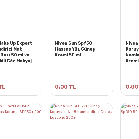
Make Up Expert
Nivea Sun Spf50
Nivea
dirici Mat
Hassas Yüz Güneş
Koruy
Bazı 50 ml ve
Kremi 50 ml
Nemle
kili Göz Makyaj
Kremi
yici 125 ml
TL
0,00 TL
0,00