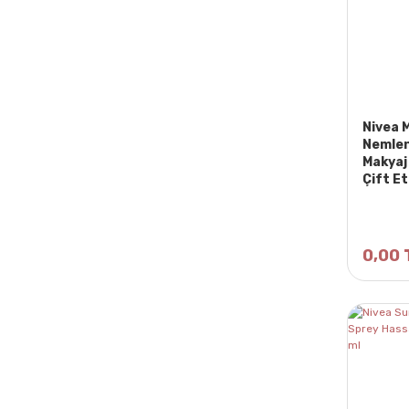
Nivea 
Nemlen
Makyaj 
Çift Et
Temizle
0,00 