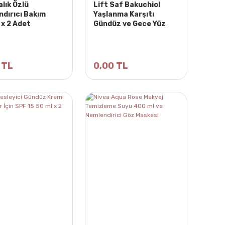
alık Özlü
Lift Saf Bakuchiol
ndırıcı Bakım
Yaşlanma Karşıtı
 x 2 Adet
Gündüz ve Gece Yüz
Kremi 50ml
 TL
0,00 TL