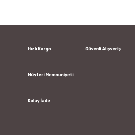
konularda yetersiz gördüğünüz noktaları öneri formunu
Bu ürüne ilk yorumu siz yapın!
kullanarak tarafımıza iletebilirsiniz.
Görüş ve önerileriniz için teşekkür ederiz.
Yorum Yaz
Ürün resmi kalitesiz, bozuk veya görüntülenemiyor.
Ürün açıklamasında eksik bilgiler bulunuyor.
Ürün bilgilerinde hatalar bulunuyor.
Hızlı Kargo
Güvenli Alışveriş
Ürün fiyatı diğer sitelerden daha pahalı.
Bu ürüne benzer farklı alternatifler olmalı.
Müşteri Memnuniyeti
Kolay İade
Gönder