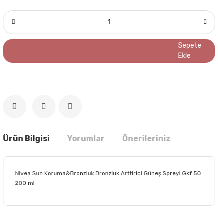
Sepete
Ekle
Ürün Bilgisi
Yorumlar
Önerileriniz
Nivea Sun Koruma&Bronzluk Bronzluk Arttirici Güneş Spreyi Gkf 50
200 ml
Bu ürünün fiyat bilgisi, resim, ürün açıklamalarında ve diğer