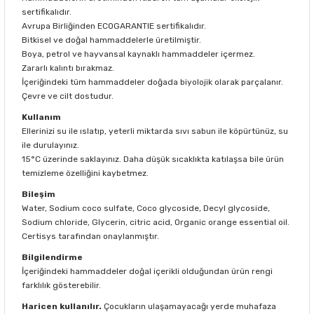
sertifikalıdır.
Avrupa Birliğinden ECOGARANTIE sertifikalıdır.
Bitkisel ve doğal hammaddelerle üretilmiştir.
Boya, petrol ve hayvansal kaynaklı hammaddeler içermez.
Zararlı kalıntı bırakmaz.
İçeriğindeki tüm hammaddeler doğada biyolojik olarak parçalanır.
Çevre ve cilt dostudur.
Kullanım
Ellerinizi su ile ıslatıp, yeterli miktarda sıvı sabun ile köpürtünüz, su
ile durulayınız.
15°C üzerinde saklayınız. Daha düşük sıcaklıkta katılaşsa bile ürün
temizleme özelliğini kaybetmez.
Bileşim
Water, Sodium coco sulfate, Coco glycoside, Decyl glycoside,
Sodium chloride, Glycerin, citric acid, Organic orange essential oil.
Certisys tarafından onaylanmıştır.
Bilgilendirme
İçeriğindeki hammaddeler doğal içerikli olduğundan ürün rengi
farklılık gösterebilir.
Haricen kullanılır.
Çocukların ulaşamayacağı yerde muhafaza