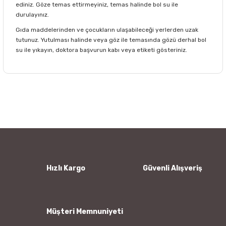
ediniz. Göze temas ettirmeyiniz, temas halinde bol su ile
durulayınız.
Gıda maddelerinden ve çocukların ulaşabileceği yerlerden uzak
tutunuz. Yutulması halinde veya göz ile temasında gözü derhal bol
su ile yıkayın, doktora başvurun kabı veya etiketi gösteriniz.
Bu ürünün fiyat bilgisi, resim, ürün açıklamalarında ve diğer
konularda yetersiz gördüğünüz noktaları öneri formunu
Bu ürüne ilk yorumu siz yapın!
kullanarak tarafımıza iletebilirsiniz.
Görüş ve önerileriniz için teşekkür ederiz.
Yorum Yaz
Ürün resmi kalitesiz, bozuk veya görüntülenemiyor.
Ürün açıklamasında eksik bilgiler bulunuyor.
Ürün bilgilerinde hatalar bulunuyor.
Hızlı Kargo
Güvenli Alışveriş
Ürün fiyatı diğer sitelerden daha pahalı.
Bu ürüne benzer farklı alternatifler olmalı.
Müşteri Memnuniyeti