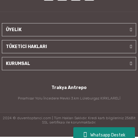
ÜYELİK
TÜKETİCİ HAKLARI
KURUMSAL
Trakya Antrepo
Pınarhisar Yolu İncedere Mevkii 3.km Lüleburgaz KIRKLARELİ
2024 © duventoptanci.com | Tüm Hakları Saklıdır. Kredi kartı bilgileriniz 256Bit
SSL sertifikası ile korunmaktadır.
Whatsapp Destek