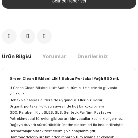
Gelince Haber Ver
Ürün Bilgisi
Yorumlar
Önerileriniz
Green Clean Bitkisel Likit Sabun Portakal Yağlı 500 ml,
U Green Clean Bitkisel Likit Sabun, tüm cilt tiplerinde güvenle
kullanılır.
Bebek ve hassas ciltlere de uygundur. Ellerinizi korur.
Organik portakal kokusu sayesinde hoş bir koku bırakır.
GDO, Paraben, Klor, SLES, SLS, Sentetik Parfüm, Fosfat ve
Petrokimyasal türevler gibi zararlı kimyasallar kesinlikle içermez.
Doğaya duyarlı sürdürülebilir üretim sistemleri ile imal edilmiştir.
Dermatolojik olarak test edilmiş ve onaylanmıştır.
Hammaddelerin üretiminden itibaren tüm aşamalar ekolojik