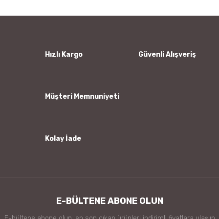
Yorum Yaz
Ürün resmi kalitesiz, bozuk veya görüntülenemiyor.
Ürün açıklamasında eksik bilgiler bulunuyor.
Ürün bilgilerinde hatalar bulunuyor.
Hızlı Kargo
Güvenli Alışveriş
Ürün fiyatı diğer sitelerden daha pahalı.
Bu ürüne benzer farklı alternatifler olmalı.
Müşteri Memnuniyeti
Kolay İade
Gönder
E-BÜLTENE ABONE OLUN
E-bültene abone olun, en son çıkan ürünleri indirimli fiyatlara ulaşlın