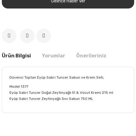
Gelince Haber Ver
Ürün Bilgisi
Yorumlar
Önerileriniz
Düvenci Toptan Eyüp Sabri Tuncer Sabun ve Krem Seti,
Model 1377
Eyüp Sabri Tuncer Doğal Zeytinyağlı El & Vücut Kremi 215 ml
Eyüp Sabri Tuncer Zeytinyağlı Sıvı Sabun 750 ML
Bu ürünün fiyat bilgisi, resim, ürün açıklamalarında ve diğer
konularda yetersiz gördüğünüz noktaları öneri formunu
Bu ürüne ilk yorumu siz yapın!
kullanarak tarafımıza iletebilirsiniz.
Görüş ve önerileriniz için teşekkür ederiz.