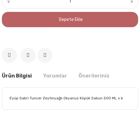
Sepete Ekle
Ürün Bilgisi
Yorumlar
Önerileriniz
Eyüp Sabri Tuncer Zeytinyağlı Okyanus Köpük Sabun 500 ML x 6
Bu ürünün fiyat bilgisi, resim, ürün açıklamalarında ve diğer
konularda yetersiz gördüğünüz noktaları öneri formunu
Bu ürüne ilk yorumu siz yapın!
kullanarak tarafımıza iletebilirsiniz.
Görüş ve önerileriniz için teşekkür ederiz.