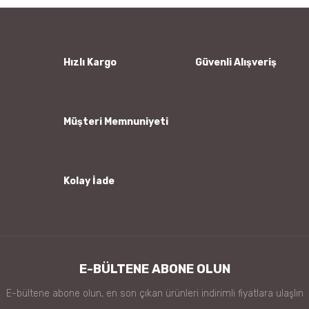
Yorum Yaz
Ürün resmi kalitesiz, bozuk veya görüntülenemiyor.
Ürün açıklamasında eksik bilgiler bulunuyor.
Ürün bilgilerinde hatalar bulunuyor.
Hızlı Kargo
Güvenli Alışveriş
Ürün fiyatı diğer sitelerden daha pahalı.
Bu ürüne benzer farklı alternatifler olmalı.
Müşteri Memnuniyeti
Kolay İade
Gönder
E-BÜLTENE ABONE OLUN
E-bültene abone olun, en son çıkan ürünleri indirimli fiyatlara ulaşlın