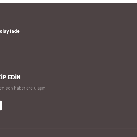
olay İade
İP EDİN
 en son haberlere ulaşın