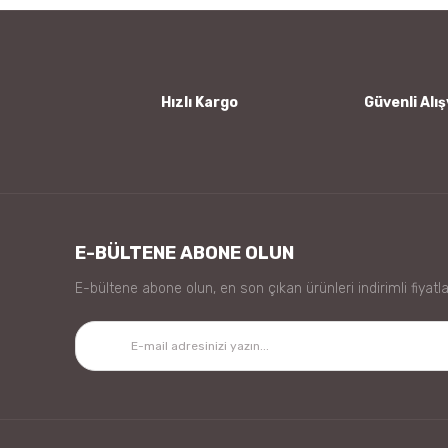
Ürün bilgilerinde hatalar bulunuyor.
Ürün fiyatı diğer sitelerden daha pahalı.
Bu ürüne benzer farklı alternatifler olmalı.
Hızlı Kargo
Güvenli Alış
E-BÜLTENE ABONE OLUN
E-bültene abone olun, en son çıkan ürünleri indirimli fiyatla