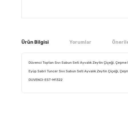
Ürün Bilgisi
Yorumlar
Öneril
Düvenci Toptan Sıvı Sabun Seti Ayvalık Zeytin Çiçeği, Çeşme
Eyüp Sabri Tuncer Sıvı Sabun Seti Ayvalık Zeytin Çiçeği, Çe
DUVENCI-EST-M1322
Bu ürünün fiyat bilgisi, resim, ürün açıklamalarında ve
Görüş ve önerileriniz için teşekkür ederiz.
Ürün resmi kalitesiz, bozuk veya görüntülenemiyor.
Ürün açıklamasında eksik bilgiler bulunuyor.