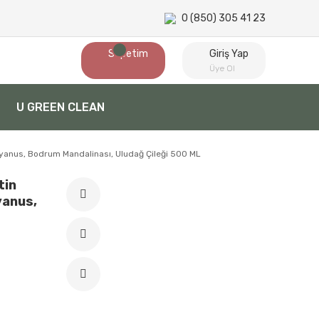
0 (850) 305 41 23
Sepetim
Giriş Yap
Üye Ol
U GREEN CLEAN
Okyanus, Bodrum Mandalinası, Uludağ Çileği 500 ML
tin
yanus,