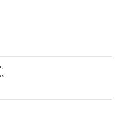
L,
0 ML,
afımıza iletebilirsiniz.