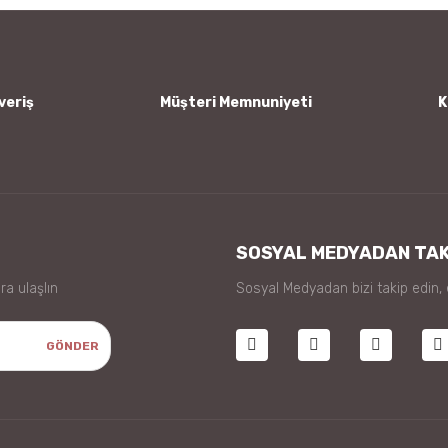
veriş
Müşteri Memnuniyeti
K
Gönder
SOSYAL MEDYADAN TAK
ra ulaşlın
Sosyal Medyadan bizi takip edin,
GÖNDER