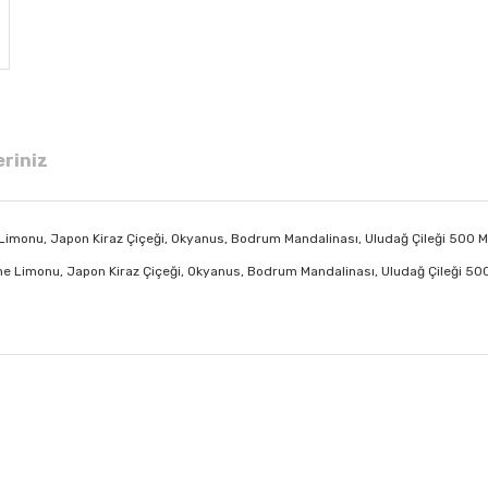
eriniz
 Limonu, Japon Kiraz Çiçeği, Okyanus, Bodrum Mandalinası, Uludağ Çileği 500 M
şme Limonu, Japon Kiraz Çiçeği, Okyanus, Bodrum Mandalinası, Uludağ Çileği 50
 diğer konularda yetersiz gördüğünüz noktaları öneri formunu kullanarak tar
Bu ürüne ilk yorumu siz yapın!
Yorum Yaz