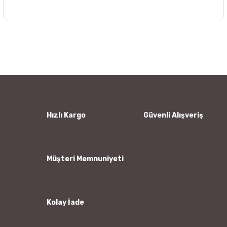
Bu ürünün fiyat bilgisi, resim, ürün açıklamalarında ve diğer
konularda yetersiz gördüğünüz noktaları öneri formunu
Bu ürüne ilk yorumu siz yapın!
kullanarak tarafımıza iletebilirsiniz.
Görüş ve önerileriniz için teşekkür ederiz.
Yorum Yaz
Ürün resmi kalitesiz, bozuk veya görüntülenemiyor.
Ürün açıklamasında eksik bilgiler bulunuyor.
Ürün bilgilerinde hatalar bulunuyor.
Hızlı Kargo
Güvenli Alışveriş
Ürün fiyatı diğer sitelerden daha pahalı.
Bu ürüne benzer farklı alternatifler olmalı.
Müşteri Memnuniyeti
Kolay İade
Gönder