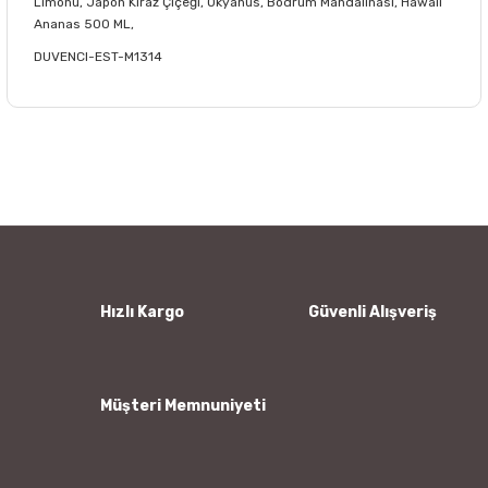
Limonu, Japon Kiraz Çiçeği, Okyanus, Bodrum Mandalinası, Hawaii
Ananas 500 ML,
DUVENCI-EST-M1314
Bu ürünün fiyat bilgisi, resim, ürün açıklamalarında ve diğer
konularda yetersiz gördüğünüz noktaları öneri formunu
Bu ürüne ilk yorumu siz yapın!
kullanarak tarafımıza iletebilirsiniz.
Görüş ve önerileriniz için teşekkür ederiz.
Yorum Yaz
Ürün resmi kalitesiz, bozuk veya görüntülenemiyor.
Ürün açıklamasında eksik bilgiler bulunuyor.
Ürün bilgilerinde hatalar bulunuyor.
Hızlı Kargo
Güvenli Alışveriş
Ürün fiyatı diğer sitelerden daha pahalı.
Bu ürüne benzer farklı alternatifler olmalı.
Müşteri Memnuniyeti