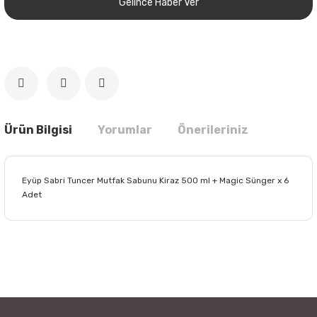
Gelince Haber Ver
Ürün Bilgisi
Yorumlar
Önerileriniz
Eyüp Sabri Tuncer Mutfak Sabunu Kiraz 500 ml + Magic Sünger x 6
Adet
Bu ürünün fiyat bilgisi, resim, ürün açıklamalarında ve diğer
konularda yetersiz gördüğünüz noktaları öneri formunu
Bu ürüne ilk yorumu siz yapın!
kullanarak tarafımıza iletebilirsiniz.
Görüş ve önerileriniz için teşekkür ederiz.
Yorum Yaz
Ürün resmi kalitesiz, bozuk veya görüntülenemiyor.