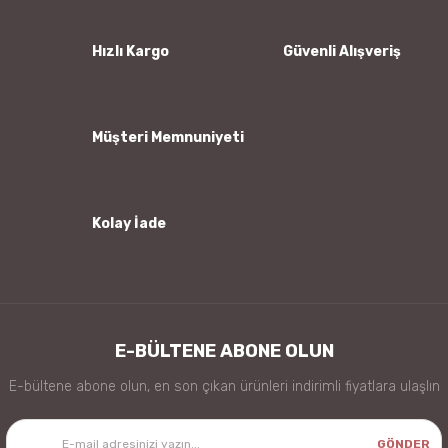
Ürün açıklamasında eksik bilgiler bulunuyor.
Ürün bilgilerinde hatalar bulunuyor.
Hızlı Kargo
Güvenli Alışveriş
Ürün fiyatı diğer sitelerden daha pahalı.
Bu ürüne benzer farklı alternatifler olmalı.
Müşteri Memnuniyeti
Kolay İade
Gönder
E-BÜLTENE ABONE OLUN
E-bültene abone olun, en son çıkan ürünleri indirimli fiyatlara ulaşlın
GÖNDER