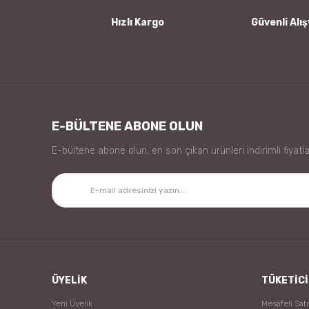
Bu ürüne benzer farklı alternatifler olmalı.
Hızlı Kargo
Güvenli Alış
E-BÜLTENE ABONE OLUN
E-bültene abone olun, en son çıkan ürünleri indirimli fiyatla
ÜYELİK
TÜKETİCİ
Yeni Üyelik
Mesafeli Sat