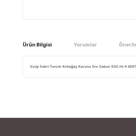
Ürün Bilgisi
Yorumlar
Öneril
Eyüp Sabri Tuncer Kırkağaç Kavunu Sıvı Sabun 500 ml 4 ADE
Bu ürünün fiyat bilgisi, resim, ürün açıklamalarında ve
Görüş ve önerileriniz için teşekkür ederiz.
Ürün resmi kalitesiz, bozuk veya görüntülenemiyor.
Ürün açıklamasında eksik bilgiler bulunuyor.
Ürün bilgilerinde hatalar bulunuyor.
Ürün fiyatı diğer sitelerden daha pahalı.