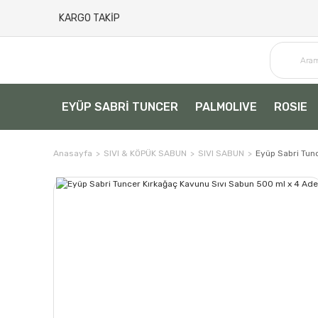
KARGO TAKİP
EYÜP SABRİ TUNCER
PALMOLIVE
ROSIE
Anasayfa
SIVI & KÖPÜK SABUN
SIVI SABUN
Eyüp Sabri Tun