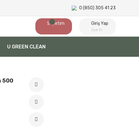
0 (850) 305 41 23
Sepetim
Giriş Yap
Üye Ol
U GREEN CLEAN
n 500