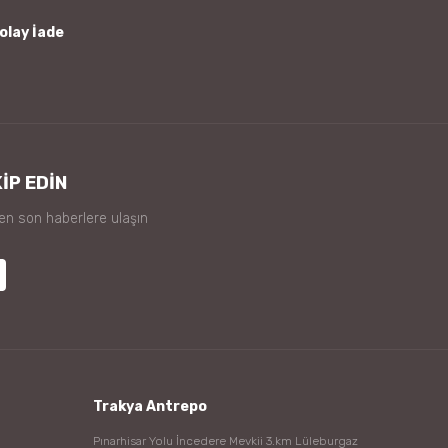
olay İade
İP EDİN
 en son haberlere ulaşın
Trakya Antrepo
Pınarhisar Yolu İncedere Mevkii 3.km Lüleburgaz