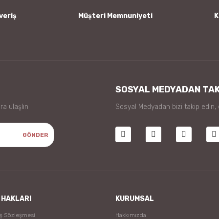
veriş
Müşteri Memnuniyeti
K
Gönder
SOSYAL MEDYADAN TAK
ra ulaşlın
Sosyal Medyadan bizi takip edin,
GÖNDER
 HAKLARI
KURUMSAL
ış Sözleşmesi
Hakkımızda