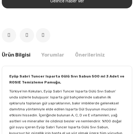
Gelince Haber Ver
Ürün Bilgisi
Yorumlar
Önerileriniz
Eyüp Sabri Tuncer Isparta Gülü Sıvı Sabun 500 ml 3 Adet ve
ROSIE Temizleme Pamuğu,
Türkiye’nin Kokuları, Eyüp Sabri Tuncer Isparta Gülü Sıvı Sabun’
unda sizlerle buluşuyor. Isparta gül bahçelerinde sabahın ilk
ışıklarıyla toplanan gül yapraklarının, bakır imbiklerde geleneksel
damıtma yöntemiyle elde edilen Isparta Gül Suyunun mucizevi
etkisini hissedin. İçeriğinde bulunan A, C, D ve E vitaminleri, yağ
asitleri ve mineraller ile cildinizi besler ve nemlendirir. %100 doğal
gül suyu içeren Eyüp Sabri Tuncer Isparta Gülü Sıvı Sabun,
kusursuz bir güzellik için başta el ve yüz olmak üzere tüm vücudun