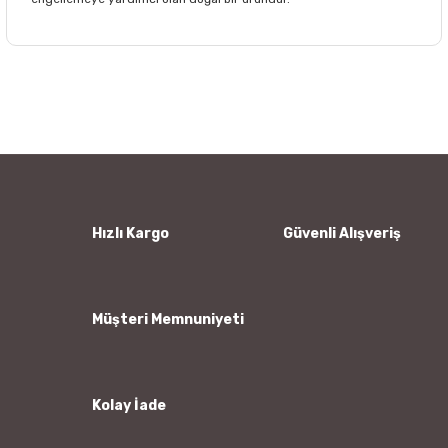
Bu ürünün fiyat bilgisi, resim, ürün açıklamalarında ve diğer
konularda yetersiz gördüğünüz noktaları öneri formunu
Bu ürüne ilk yorumu siz yapın!
kullanarak tarafımıza iletebilirsiniz.
Görüş ve önerileriniz için teşekkür ederiz.
Yorum Yaz
Ürün resmi kalitesiz, bozuk veya görüntülenemiyor.
Ürün açıklamasında eksik bilgiler bulunuyor.
Ürün bilgilerinde hatalar bulunuyor.
Hızlı Kargo
Güvenli Alışveriş
Ürün fiyatı diğer sitelerden daha pahalı.
Bu ürüne benzer farklı alternatifler olmalı.
Müşteri Memnuniyeti
Kolay İade
Gönder