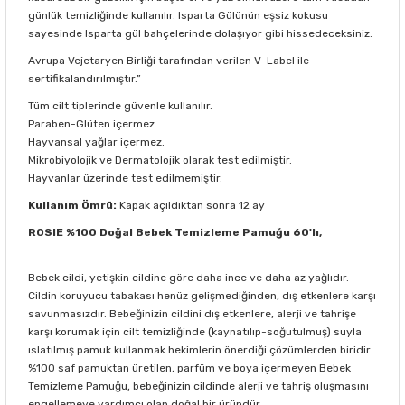
günlük temizliğinde kullanılır. Isparta Gülünün eşsiz kokusu
sayesinde Isparta gül bahçelerinde dolaşıyor gibi hissedeceksiniz.
Avrupa Vejetaryen Birliği tarafından verilen V-Label ile
sertifikalandırılmıştır.”
Tüm cilt tiplerinde güvenle kullanılır.
Paraben-Glüten içermez.
Hayvansal yağlar içermez.
Mikrobiyolojik ve Dermatolojik olarak test edilmiştir.
Hayvanlar üzerinde test edilmemiştir.
Kullanım Ömrü:
Kapak açıldıktan sonra 12 ay
ROSIE %100 Doğal Bebek Temizleme Pamuğu 60'lı,
Bebek cildi, yetişkin cildine göre daha ince ve daha az yağlıdır.
Cildin koruyucu tabakası henüz gelişmediğinden, dış etkenlere karşı
savunmasızdır. Bebeğinizin cildini dış etkenlere, alerji ve tahrişe
karşı korumak için cilt temizliğinde (kaynatılıp-soğutulmuş) suyla
ıslatılmış pamuk kullanmak hekimlerin önerdiği çözümlerden biridir.
%100 saf pamuktan üretilen, parfüm ve boya içermeyen Bebek
Temizleme Pamuğu, bebeğinizin cildinde alerji ve tahriş oluşmasını
engellemeye yardımcı olan doğal bir üründür.