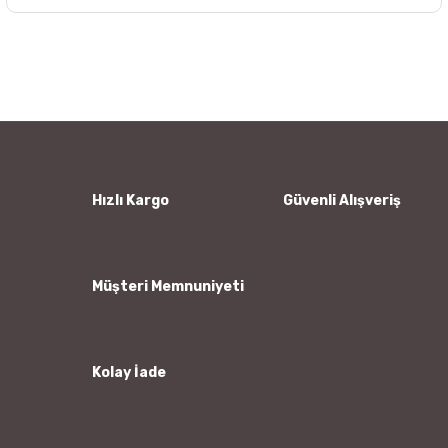
Bu ürünün fiyat bilgisi, resim, ürün açıklamalarında ve diğer
konularda yetersiz gördüğünüz noktaları öneri formunu
Bu ürüne ilk yorumu siz yapın!
kullanarak tarafımıza iletebilirsiniz.
Görüş ve önerileriniz için teşekkür ederiz.
Yorum Yaz
Ürün resmi kalitesiz, bozuk veya görüntülenemiyor.
Ürün açıklamasında eksik bilgiler bulunuyor.
Ürün bilgilerinde hatalar bulunuyor.
Hızlı Kargo
Güvenli Alışveriş
Ürün fiyatı diğer sitelerden daha pahalı.
Bu ürüne benzer farklı alternatifler olmalı.
Müşteri Memnuniyeti
Kolay İade
Gönder