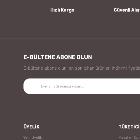
Bu ürüne benzer farklı alternatifler olmalı.
Hızlı Kargo
Güvenli Alış
E-BÜLTENE ABONE OLUN
E-bültene abone olun, en son çıkan ürünleri indirimli fiyatla
ÜYELİK
TÜKETİCİ
Yeni Üyelik
Mesafeli Sat