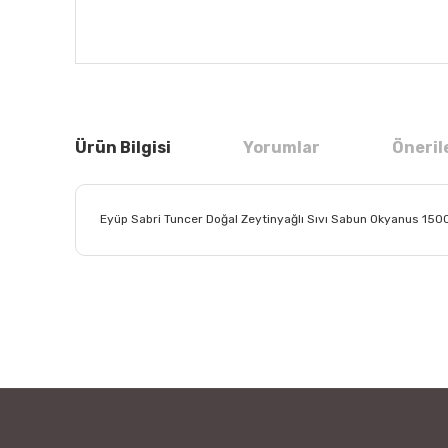
Ürün Bilgisi
Yorumlar
Öneril
Eyüp Sabri Tuncer Doğal Zeytinyağlı Sıvı Sabun Okyanus 1500
Bu ürünün fiyat bilgisi, resim, ürün açıklamalarında ve
Görüş ve önerileriniz için teşekkür ederiz.
Ürün resmi kalitesiz, bozuk veya görüntülenemiyor.
Ürün açıklamasında eksik bilgiler bulunuyor.
Ürün bilgilerinde hatalar bulunuyor.
Ürün fiyatı diğer sitelerden daha pahalı.