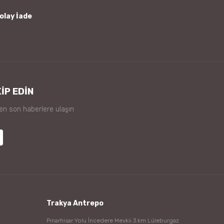
olay İade
İP EDİN
 en son haberlere ulaşın
Trakya Antrepo
Pınarhisar Yolu İncedere Mevkii 3.km Lüleburgaz