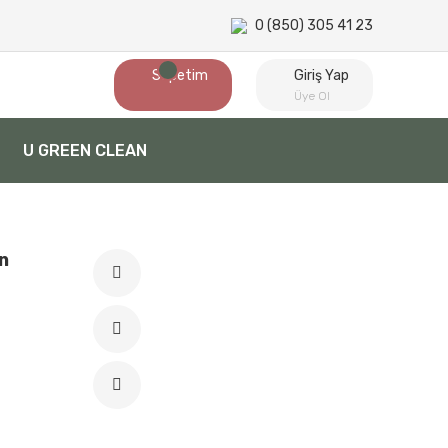
0 (850) 305 41 23
Sepetim
Giriş Yap
Üye Ol
U GREEN CLEAN
n