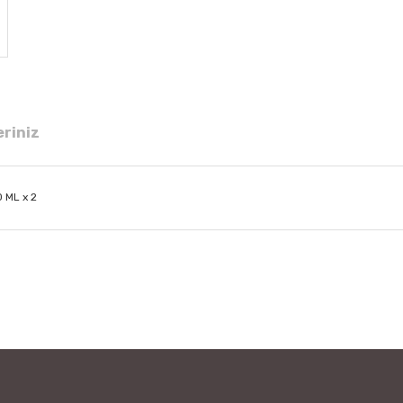
eriniz
 ML x 2
 diğer konularda yetersiz gördüğünüz noktaları öneri formunu kullanarak tar
Bu ürüne ilk yorumu siz yapın!
Yorum Yaz