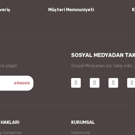
veriş
Müşteri Memnuniyeti
K
Gönder
SOSYAL MEDYADAN TAK
ra ulaşlın
Sosyal Medyadan bizi takip edin,
GÖNDER
 HAKLARI
KURUMSAL
ış Sözleşmesi
Hakkımızda