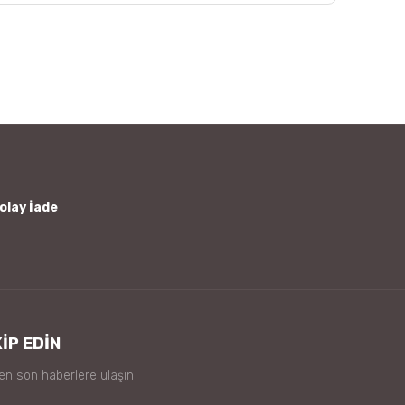
afımıza iletebilirsiniz.
olay İade
İP EDİN
 en son haberlere ulaşın