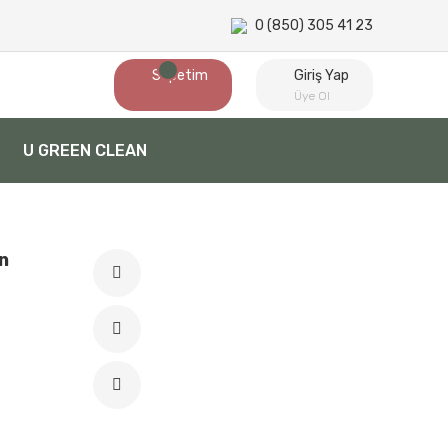
0 (850) 305 41 23
Sepetim
Giriş Yap
Üye Ol
U GREEN CLEAN
n