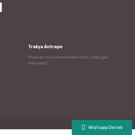
Trakya Antrepo
Pınarhisar Yolu İncedere Mevkii 3.km Lüleburgaz
KIRKLARELİ
Whatsapp Destek