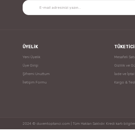
ÜYELİK
TÜKETİCİ
Yeni Üyelik
Mesafeli Sat
Üye Girişi
Gizlilik ve G
Şifremi Unuttum
İade ve İptal
İletişim Formu
Kargo & Tes
2024 © duventoptanci.com | Tüm Hakları Saklıdır. Kredi kartı bilgileri