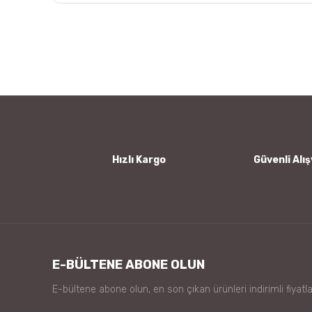
Bu ürünün fiyat bilgisi, resim, ürün açıklamalarında ve
Görüş ve önerileriniz için teşekkür ederiz.
Ürün resmi kalitesiz, bozuk veya görüntülenemiyor.
Ürün açıklamasında eksik bilgiler bulunuyor.
Ürün bilgilerinde hatalar bulunuyor.
Ürün fiyatı diğer sitelerden daha pahalı.
Bu ürüne benzer farklı alternatifler olmalı.
Hızlı Kargo
Güvenli Alış
E-BÜLTENE ABONE OLUN
E-bültene abone olun, en son çıkan ürünleri indirimli fiyatla