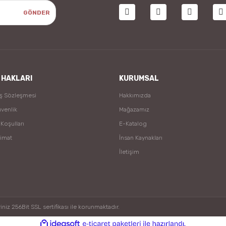
GÖNDER
 HAKLARI
KURUMSAL
ış Sözleşmesi
Hakkımızda
üvenlik
Mağazamız
 Koşulları
E-Katalog
limat
İnsan Kaynakları
İletişim
niz 256Bit SSL sertifikası ile korunmaktadır.
ile
ideasoft
e-