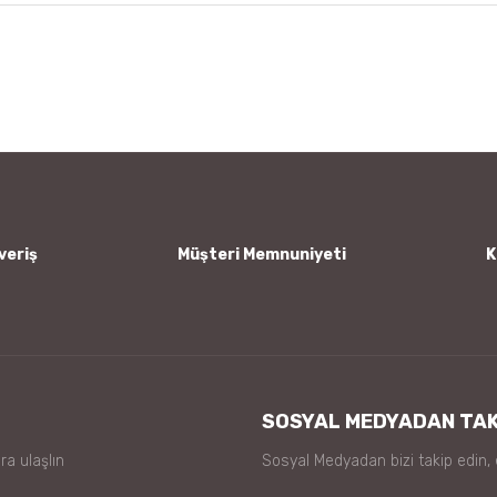
 diğer konularda yetersiz gördüğünüz noktaları öneri formunu kullanarak tar
Bu ürüne ilk yorumu siz yapın!
Yorum Yaz
veriş
Müşteri Memnuniyeti
K
Gönder
SOSYAL MEDYADAN TAK
ra ulaşlın
Sosyal Medyadan bizi takip edin,