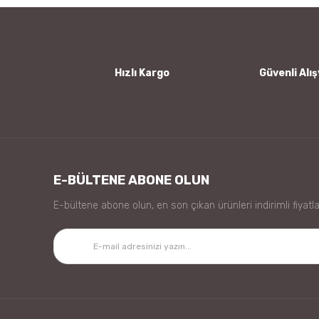
Ürün bilgilerinde hatalar bulunuyor.
Ürün fiyatı diğer sitelerden daha pahalı.
Bu ürüne benzer farklı alternatifler olmalı.
Hızlı Kargo
Güvenli Alış
E-BÜLTENE ABONE OLUN
E-bültene abone olun, en son çıkan ürünleri indirimli fiyatla