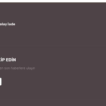
olay İade
İP EDİN
 en son haberlere ulaşın