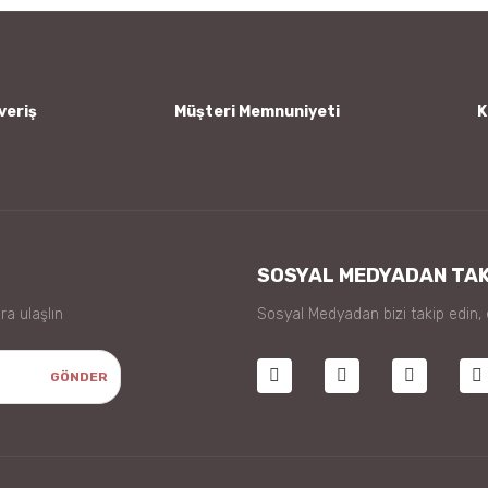
veriş
Müşteri Memnuniyeti
K
Gönder
SOSYAL MEDYADAN TAK
ra ulaşlın
Sosyal Medyadan bizi takip edin,
GÖNDER