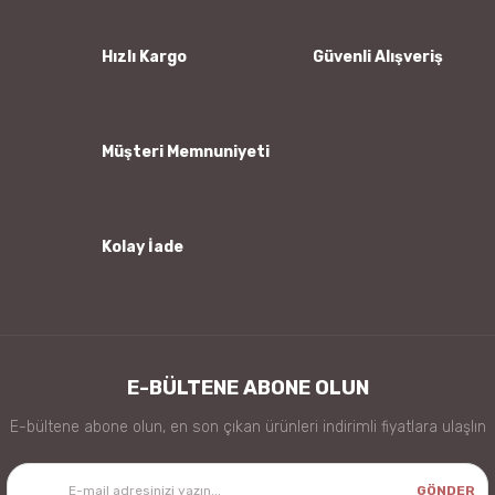
Ürün açıklamasında eksik bilgiler bulunuyor.
Ürün bilgilerinde hatalar bulunuyor.
Hızlı Kargo
Güvenli Alışveriş
Ürün fiyatı diğer sitelerden daha pahalı.
Bu ürüne benzer farklı alternatifler olmalı.
Müşteri Memnuniyeti
Kolay İade
Gönder
E-BÜLTENE ABONE OLUN
E-bültene abone olun, en son çıkan ürünleri indirimli fiyatlara ulaşlın
GÖNDER