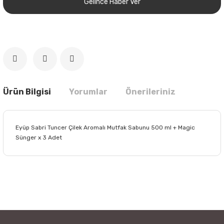
Gelince Haber Ver
Ürün Bilgisi
Yorumlar
Önerileriniz
Eyüp Sabri Tuncer Çilek Aromalı Mutfak Sabunu 500 ml + Magic
Sünger x 3 Adet
Bu ürünün fiyat bilgisi, resim, ürün açıklamalarında ve diğer
konularda yetersiz gördüğünüz noktaları öneri formunu
Bu ürüne ilk yorumu siz yapın!
kullanarak tarafımıza iletebilirsiniz.
Görüş ve önerileriniz için teşekkür ederiz.
Yorum Yaz
Ürün resmi kalitesiz, bozuk veya görüntülenemiyor.