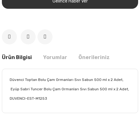
Gelince Haber Ver
Ürün Bilgisi
Yorumlar
Önerileriniz
Düvenci Toptan Bolu Çam Ormanları Sıvı Sabun 500 ml x 2 Adet,
Eyüp Sabri Tuncer Bolu Çam Ormanları Sıvı Sabun 500 ml x 2 Adet,
DUVENCI-EST-M1253
Bu ürünün fiyat bilgisi, resim, ürün açıklamalarında ve diğer
konularda yetersiz gördüğünüz noktaları öneri formunu
Bu ürüne ilk yorumu siz yapın!
kullanarak tarafımıza iletebilirsiniz.
Görüş ve önerileriniz için teşekkür ederiz.