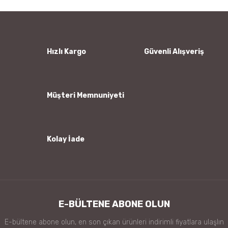
Yorum Yaz
Ürün resmi kalitesiz, bozuk veya görüntülenemiyor.
Ürün açıklamasında eksik bilgiler bulunuyor.
Ürün bilgilerinde hatalar bulunuyor.
Hızlı Kargo
Güvenli Alışveriş
Ürün fiyatı diğer sitelerden daha pahalı.
Bu ürüne benzer farklı alternatifler olmalı.
Müşteri Memnuniyeti
Kolay İade
Gönder
E-BÜLTENE ABONE OLUN
E-bültene abone olun, en son çıkan ürünleri indirimli fiyatlara ulaşlın