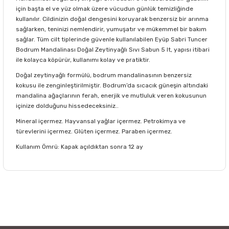
için başta el ve yüz olmak üzere vücudun günlük temizliğinde
kullanılır. Cildinizin doğal dengesini koruyarak benzersiz bir arınma
sağlarken, teninizi nemlendirir, yumuşatır ve mükemmel bir bakım
sağlar. Tüm cilt tiplerinde güvenle kullanılabilen Eyüp Sabri Tuncer
Bodrum Mandalinası Doğal Zeytinyağlı Sıvı Sabun 5 lt, yapısı itibari
ile kolayca köpürür, kullanımı kolay ve pratiktir.
Doğal zeytinyağlı formülü, bodrum mandalinasının benzersiz
kokusu ile zenginleştirilmiştir. Bodrum’da sıcacık güneşin altındaki
mandalina ağaçlarının ferah, enerjik ve mutluluk veren kokusunun
içinize dolduğunu hissedeceksiniz..
Mineral içermez. Hayvansal yağlar içermez. Petrokimya ve
türevlerini içermez. Glüten içermez. Paraben içermez.
Kullanım Ömrü: Kapak açıldıktan sonra 12 ay
Bu ürünün fiyat bilgisi, resim, ürün açıklamalarında ve diğer
konularda yetersiz gördüğünüz noktaları öneri formunu
Bu ürüne ilk yorumu siz yapın!
kullanarak tarafımıza iletebilirsiniz.
Görüş ve önerileriniz için teşekkür ederiz.
Yorum Yaz