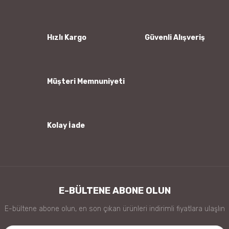
Ürün resmi kalitesiz, bozuk veya görüntülenemiyor.
Ürün açıklamasında eksik bilgiler bulunuyor.
Ürün bilgilerinde hatalar bulunuyor.
Hızlı Kargo
Güvenli Alışveriş
Ürün fiyatı diğer sitelerden daha pahalı.
Bu ürüne benzer farklı alternatifler olmalı.
Müşteri Memnuniyeti
Kolay İade
Gönder
E-BÜLTENE ABONE OLUN
E-bültene abone olun, en son çıkan ürünleri indirimli fiyatlara ulaşlın