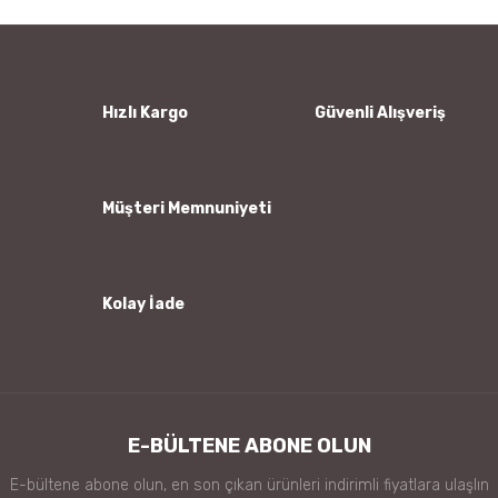
Yorum Yaz
Ürün resmi kalitesiz, bozuk veya görüntülenemiyor.
Ürün açıklamasında eksik bilgiler bulunuyor.
Ürün bilgilerinde hatalar bulunuyor.
Hızlı Kargo
Güvenli Alışveriş
Ürün fiyatı diğer sitelerden daha pahalı.
Bu ürüne benzer farklı alternatifler olmalı.
Müşteri Memnuniyeti
Kolay İade
Gönder
E-BÜLTENE ABONE OLUN
E-bültene abone olun, en son çıkan ürünleri indirimli fiyatlara ulaşlın