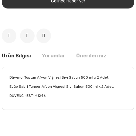
Gelince Haber Ver
Ürün Bilgisi
Yorumlar
Önerileriniz
Düvenci Toptan Afyon Vişnesi Sıvı Sabun 500 ml x 2 Adet,
Eyüp Sabri Tuncer Afyon Vişnesi Sıvı Sabun 500 ml x 2 Adet,
DUVENCI-EST-M1246
Bu ürünün fiyat bilgisi, resim, ürün açıklamalarında ve diğer
konularda yetersiz gördüğünüz noktaları öneri formunu
Bu ürüne ilk yorumu siz yapın!
kullanarak tarafımıza iletebilirsiniz.
Görüş ve önerileriniz için teşekkür ederiz.