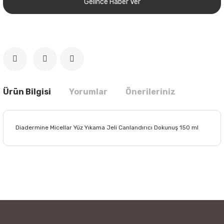
Gelince Haber Ver
Ürün Bilgisi
Yorumlar
Önerileriniz
Diadermine Micellar Yüz Yıkama Jeli Canlandırıcı Dokunuş 150 ml
Bu ürünün fiyat bilgisi, resim, ürün açıklamalarında ve diğer
konularda yetersiz gördüğünüz noktaları öneri formunu
Bu ürüne ilk yorumu siz yapın!
kullanarak tarafımıza iletebilirsiniz.
Görüş ve önerileriniz için teşekkür ederiz.
Yorum Yaz
Ürün resmi kalitesiz, bozuk veya görüntülenemiyor.
Ürün açıklamasında eksik bilgiler bulunuyor.