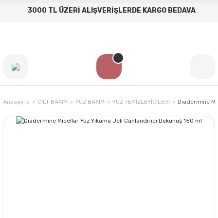
3000 TL ÜZERİ ALIŞVERİŞLERDE KARGO BEDAVA
Anasayfa
CİLT BAKIM
YÜZ BAKIM
YÜZ TEMİZLEYİCİLERİ
Diadermine Mic