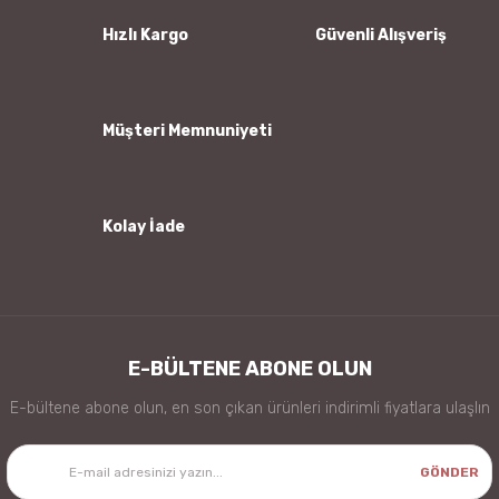
Ürün bilgilerinde hatalar bulunuyor.
Hızlı Kargo
Güvenli Alışveriş
Ürün fiyatı diğer sitelerden daha pahalı.
Bu ürüne benzer farklı alternatifler olmalı.
Müşteri Memnuniyeti
Kolay İade
Gönder
E-BÜLTENE ABONE OLUN
E-bültene abone olun, en son çıkan ürünleri indirimli fiyatlara ulaşlın
GÖNDER