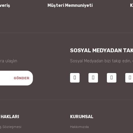
veriş
Müşteri Memnuniyeti
K
SOSYAL MEDYADAN TAK
ra ulaşlın
Sosyal Medyadan bizi takip edin,
GÖNDER
 HAKLARI
KURUMSAL
ış Sözleşmesi
Hakkımızda