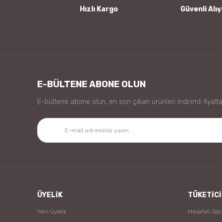
Hızlı Kargo
Güvenli Alış
E-BÜLTENE ABONE OLUN
E-bültene abone olun, en son çıkan ürünleri indirimli fiyatla
ÜYELİK
TÜKETİCİ
Yeni Üyelik
Mesafeli Sat