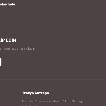
olay İade
İP EDİN
 en son haberlere ulaşın
Trakya Antrepo
Pınarhisar Yolu İncedere Mevkii 3.km Lüleburgaz
KIRKLARELİ