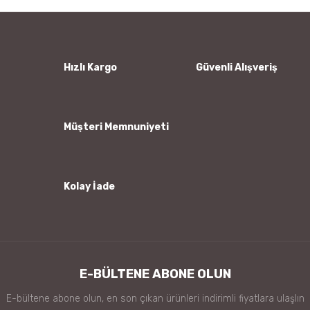
Hızlı Kargo
Güvenli Alışveriş
Müşteri Memnuniyeti
Kolay İade
E-BÜLTENE ABONE OLUN
E-bültene abone olun, en son çıkan ürünleri indirimli fiyatlara ulaşlın