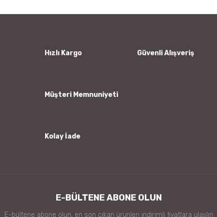
Hızlı Kargo
Güvenli Alışveriş
Müşteri Memnuniyeti
Kolay İade
E-BÜLTENE ABONE OLUN
E-bültene abone olun, en son çıkan ürünleri indirimli fiyatlara ulaşlın