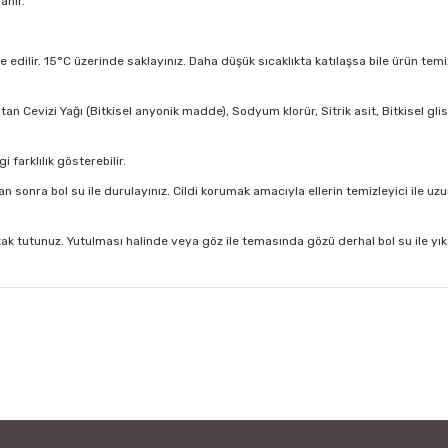
anır.
ilave edilir. 15°C üzerinde saklayınız. Daha düşük sıcaklıkta katılaşsa bile ürün te
n Cevizi Yağı (Bitkisel anyonik madde), Sodyum klorür, Sitrik asit, Bitkisel gli
farklılık gösterebilir.
an sonra bol su ile durulayınız. Cildi korumak amacıyla ellerin temizleyici ile u
 tutunuz. Yutulması halinde veya göz ile temasında gözü derhal bol su ile yıka
 diğer konularda yetersiz gördüğünüz noktaları öneri formunu kullanarak tar
Bu ürüne ilk yorumu siz yapın!
Yorum Yaz