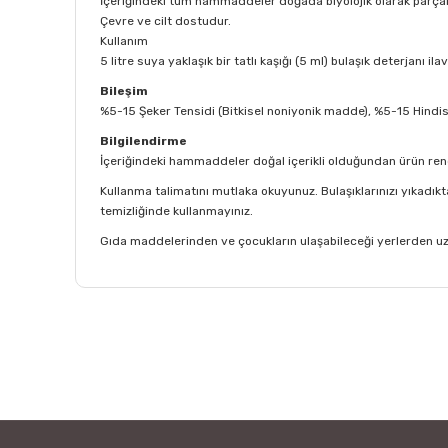
İçeriğindeki tüm hammaddeler doğada biyolojik olarak parçal
Çevre ve cilt dostudur.
Kullanım
5 litre suya yaklaşık bir tatlı kaşığı (5 ml) bulaşık deterjanı 
Bileşim
%5-15 Şeker Tensidi (Bitkisel noniyonik madde), %5-15 Hindista
Bilgilendirme
İçeriğindeki hammaddeler doğal içerikli olduğundan ürün rengi 
Kullanma talimatını mutlaka okuyunuz. Bulaşıklarınızı yıkadıkt
temizliğinde kullanmayınız.
Gıda maddelerinden ve çocukların ulaşabileceği yerlerden uzak
Bu ürünün fiyat bilgisi, resim, ürün açıklamalarında ve
Görüş ve önerileriniz için teşekkür ederiz.
Ürün resmi kalitesiz, bozuk veya görüntülenemiyor.
Ürün açıklamasında eksik bilgiler bulunuyor.
Ürün bilgilerinde hatalar bulunuyor.