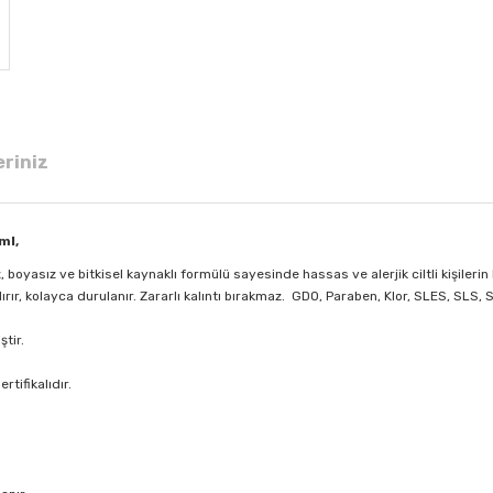
eriniz
ml,
oyasız ve bitkisel kaynaklı formülü sayesinde hassas ve alerjik ciltli kişilerin k
ırır, kolayca durulanır. Zararlı kalıntı bırakmaz. GDO, Paraben, Klor, SLES, SLS,
ştir.
tifikalıdır.