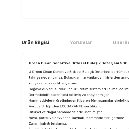
Ürün Bilgisi
Yorumlar
Öneril
Green Clean Sensitive Bitkisel Bulaşık Deterjanı 500 
U Green Clean Sensitive Bitkisel Bulaşık Deterjanı, parfümsüz, b
tahrişe neden olmaz. Bulaşıklarınızı yağlardan, kirlerden arınd
kimyasallar kesinlikle içermez.
Doğaya duyarlı sürdürülebilir üretim sistemleri ile imal edilmi
Dermatolojik olarak test edilmiş ve onaylanmıştır.
Hammaddelerin üretiminden itibaren tüm aşamalar ekolojik ser
Avrupa Birliğinden ECOGARANTIE sertifikalıdır.
Bitkisel ve doğal hammaddelerle üretilmiştir.
Boya, petrol ve hayvansal kaynaklı hammaddeler içermez.
Zararlı kalıntı bırakmaz.