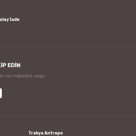
olay İade
İP EDİN
 en son haberlere ulaşın
Trakya Antrepo