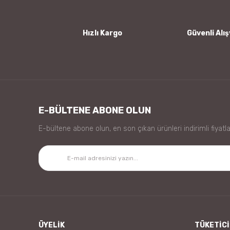
Ürün fiyatı diğer sitelerden daha pahalı.
Bu ürüne benzer farklı alternatifler olmalı.
Hızlı Kargo
Güvenli Alış
E-BÜLTENE ABONE OLUN
E-bültene abone olun, en son çıkan ürünleri indirimli fiyatla
ÜYELİK
TÜKETİCİ