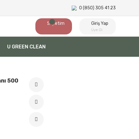
0 (850) 305 41 23
Sepetim
Giriş Yap
Üye Ol
U GREEN CLEAN
anı 500