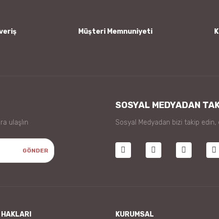
veriş
Müşteri Memnuniyeti
K
Gönder
SOSYAL MEDYADAN TAK
ra ulaşlın
Sosyal Medyadan bizi takip edin,
GÖNDER
 HAKLARI
KURUMSAL