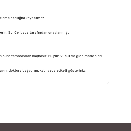
mizleme özelliğini kaybetmez.
serin, Su. Certisys tarafından onaylanmıştır.
zun süre temasından kaçınınız. El, yüz, vücut ve gıda maddeleri
yın, doktora başvurun, kabı veya etiketi gösteriniz.
afımıza iletebilirsiniz.