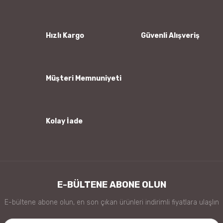
Ürün resmi kalitesiz, bozuk veya görüntülenemiyor.
Ürün açıklamasında eksik bilgiler bulunuyor.
Ürün bilgilerinde hatalar bulunuyor.
Hızlı Kargo
Güvenli Alışveriş
Ürün fiyatı diğer sitelerden daha pahalı.
Bu ürüne benzer farklı alternatifler olmalı.
Müşteri Memnuniyeti
Kolay İade
Gönder
E-BÜLTENE ABONE OLUN
E-bültene abone olun, en son çıkan ürünleri indirimli fiyatlara ulaşlın