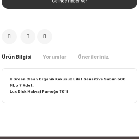
Gelince Haber Ver
Ürün Bilgisi
Yorumlar
Önerileriniz
U Green Clean Organik Kokusuz Likit Sensitive Sabun 500
ML x 7 Adet,
Lux Disk Makyaj Pamuğu 70'li
Bu ürünün fiyat bilgisi, resim, ürün açıklamalarında ve diğer
konularda yetersiz gördüğünüz noktaları öneri formunu
Bu ürüne ilk yorumu siz yapın!
kullanarak tarafımıza iletebilirsiniz.
Görüş ve önerileriniz için teşekkür ederiz.
Yorum Yaz