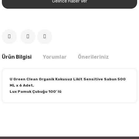
Gelince Haber Ver
Ürün Bilgisi
Yorumlar
Önerileriniz
U Green Clean Organik Kokusuz Likit Sensitive Sabun 500
ML x 6 Adet,
Lux Pamuk Çubuğu 100' lü
Bu ürünün fiyat bilgisi, resim, ürün açıklamalarında ve diğer
konularda yetersiz gördüğünüz noktaları öneri formunu
Bu ürüne ilk yorumu siz yapın!
kullanarak tarafımıza iletebilirsiniz.
Görüş ve önerileriniz için teşekkür ederiz.
Yorum Yaz