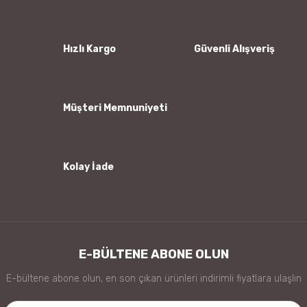
Ürün resmi kalitesiz, bozuk veya görüntülenemiyor.
Ürün açıklamasında eksik bilgiler bulunuyor.
Ürün bilgilerinde hatalar bulunuyor.
Hızlı Kargo
Güvenli Alışveriş
Ürün fiyatı diğer sitelerden daha pahalı.
Bu ürüne benzer farklı alternatifler olmalı.
Müşteri Memnuniyeti
Kolay İade
Gönder
E-BÜLTENE ABONE OLUN
E-bültene abone olun, en son çıkan ürünleri indirimli fiyatlara ulaşlın