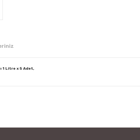
eriniz
1 Litre x 5 Adet,
 diğer konularda yetersiz gördüğünüz noktaları öneri formunu kullanarak tar
Bu ürüne ilk yorumu siz yapın!
Yorum Yaz