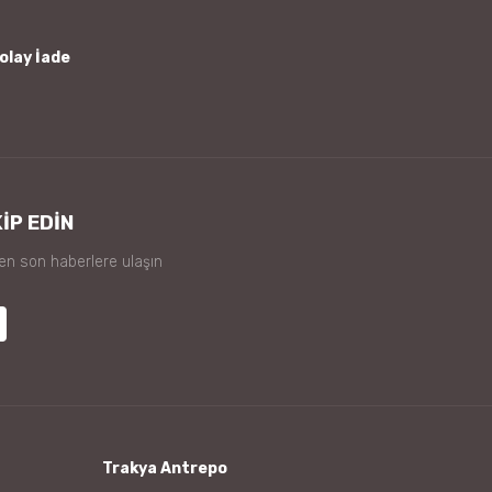
olay İade
İP EDİN
 en son haberlere ulaşın
Trakya Antrepo