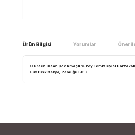
Ürün Bilgisi
Yorumlar
Öneril
U Green Clean Çok Amaçlı Yüzey Temizleyici Portakallı 
Lux Disk Makyaj Pamuğu 50'li
Bu ürünün fiyat bilgisi, resim, ürün açıklamalarında ve
Görüş ve önerileriniz için teşekkür ederiz.
Ürün resmi kalitesiz, bozuk veya görüntülenemiyor.
Ürün açıklamasında eksik bilgiler bulunuyor.
Ürün bilgilerinde hatalar bulunuyor.
Ürün fiyatı diğer sitelerden daha pahalı.