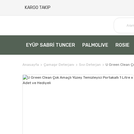
KARGO TAKİP
EYÜP SABRİ TUNCER
PALMOLIVE
ROSIE
Anasayfa
Çamaşır Deterjanı
Sıvı Deterjan
U Green Clean Ço