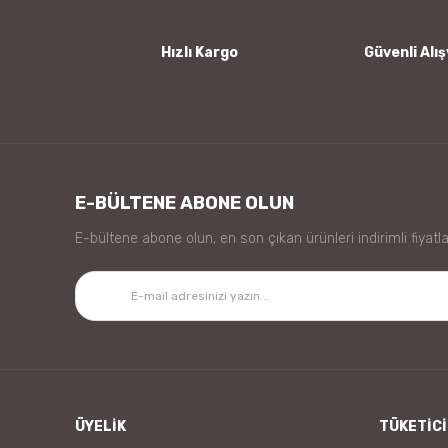
Bu ürüne benzer farklı alternatifler olmalı.
Hızlı Kargo
Güvenli Alış
E-BÜLTENE ABONE OLUN
E-bültene abone olun, en son çıkan ürünleri indirimli fiyatla
ÜYELİK
TÜKETİCİ