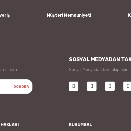
veriş
Müşteri Memnuniyeti
K
Gönder
SOSYAL MEDYADAN TAK
ra ulaşlın
Sosyal Medyadan bizi takip edin,
GÖNDER
 HAKLARI
KURUMSAL