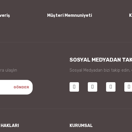
veriş
Müşteri Memnuniyeti
K
Gönder
SOSYAL MEDYADAN TAK
ra ulaşlın
Sosyal Medyadan bizi takip edin,
GÖNDER
 HAKLARI
KURUMSAL