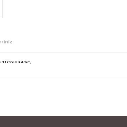
eriniz
1 Litre x 3 Adet,
 diğer konularda yetersiz gördüğünüz noktaları öneri formunu kullanarak tar
Bu ürüne ilk yorumu siz yapın!
Yorum Yaz