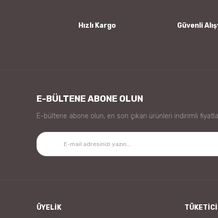
Bu ürüne benzer farklı alternatifler olmalı.
Hızlı Kargo
Güvenli Alış
E-BÜLTENE ABONE OLUN
E-bültene abone olun, en son çıkan ürünleri indirimli fiyatla
ÜYELİK
TÜKETİCİ