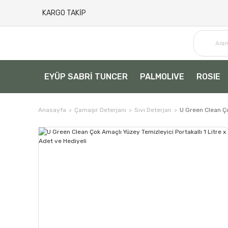
KARGO TAKİP
EYÜP SABRİ TUNCER
PALMOLIVE
ROSIE
Anasayfa
Çamaşır Deterjanı
Sıvı Deterjan
U Green Clean Ço