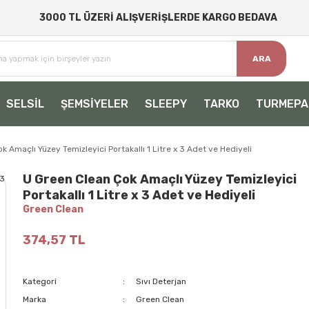
3000 TL ÜZERİ ALIŞVERİŞLERDE KARGO BEDAVA
ARA
SELSİL
ŞEMSİYELER
SLEEPY
TARKO
TURMEPA
k Amaçlı Yüzey Temizleyici Portakallı 1 Litre x 3 Adet ve Hediyeli
U Green Clean Çok Amaçlı Yüzey Temizleyici
Portakallı 1 Litre x 3 Adet ve Hediyeli
Green Clean
374,57 TL
Kategori
Sıvı Deterjan
Marka
Green Clean