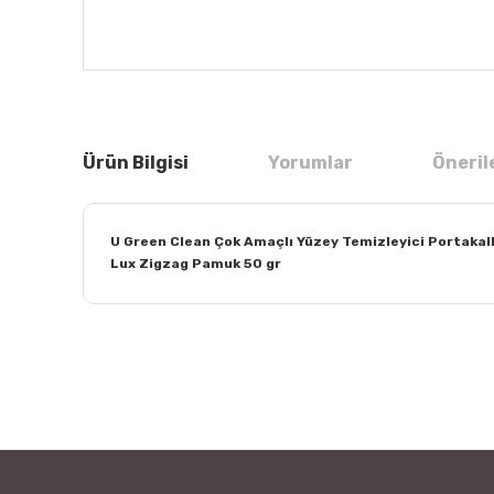
Ürün Bilgisi
Yorumlar
Öneril
U Green Clean Çok Amaçlı Yüzey Temizleyici Portakallı 
Lux Zigzag Pamuk 50 gr
Bu ürünün fiyat bilgisi, resim, ürün açıklamalarında ve
Görüş ve önerileriniz için teşekkür ederiz.
Ürün resmi kalitesiz, bozuk veya görüntülenemiyor.
Ürün açıklamasında eksik bilgiler bulunuyor.
Ürün bilgilerinde hatalar bulunuyor.
Ürün fiyatı diğer sitelerden daha pahalı.