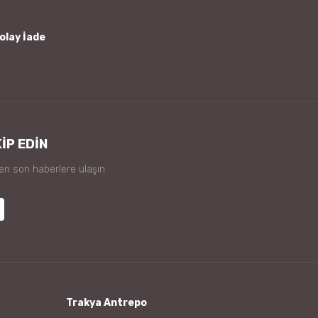
olay İade
İP EDİN
 en son haberlere ulaşın
Trakya Antrepo