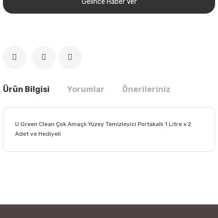
Gelince Haber Ver
Ürün Bilgisi
Yorumlar
Önerileriniz
U Green Clean Çok Amaçlı Yüzey Temizleyici Portakallı 1 Litre x 2
Adet ve Hediyeli
Bu ürünün fiyat bilgisi, resim, ürün açıklamalarında ve diğer
konularda yetersiz gördüğünüz noktaları öneri formunu
Bu ürüne ilk yorumu siz yapın!
kullanarak tarafımıza iletebilirsiniz.
Görüş ve önerileriniz için teşekkür ederiz.
Yorum Yaz
Ürün resmi kalitesiz, bozuk veya görüntülenemiyor.