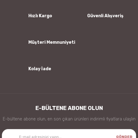
Ürün açıklamasında eksik bilgiler bulunuyor.
Ürün bilgilerinde hatalar bulunuyor.
Hızlı Kargo
Güvenli Alışveriş
Ürün fiyatı diğer sitelerden daha pahalı.
Bu ürüne benzer farklı alternatifler olmalı.
Müşteri Memnuniyeti
Kolay İade
Gönder
E-BÜLTENE ABONE OLUN
E-bültene abone olun, en son çıkan ürünleri indirimli fiyatlara ulaşlın
GÖNDER