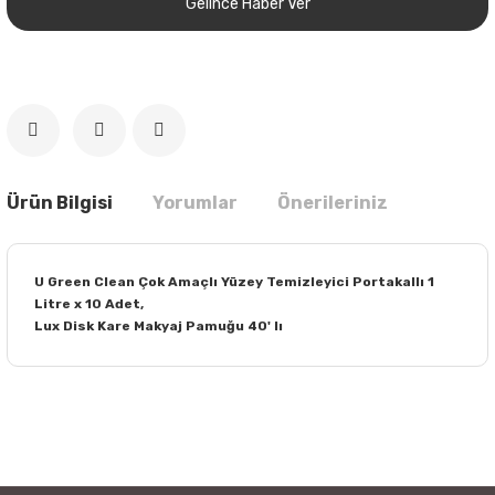
Gelince Haber Ver
Ürün Bilgisi
Yorumlar
Önerileriniz
U Green Clean Çok Amaçlı Yüzey Temizleyici Portakallı 1
Litre x 10 Adet,
Lux Disk Kare Makyaj Pamuğu 40' lı
Bu ürünün fiyat bilgisi, resim, ürün açıklamalarında ve diğer
konularda yetersiz gördüğünüz noktaları öneri formunu
Bu ürüne ilk yorumu siz yapın!
kullanarak tarafımıza iletebilirsiniz.
Görüş ve önerileriniz için teşekkür ederiz.
Yorum Yaz