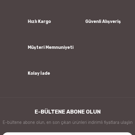
Ürün resmi kalitesiz, bozuk veya görüntülenemiyor.
Ürün açıklamasında eksik bilgiler bulunuyor.
Ürün bilgilerinde hatalar bulunuyor.
Hızlı Kargo
Güvenli Alışveriş
Ürün fiyatı diğer sitelerden daha pahalı.
Bu ürüne benzer farklı alternatifler olmalı.
Müşteri Memnuniyeti
Kolay İade
Gönder
E-BÜLTENE ABONE OLUN
E-bültene abone olun, en son çıkan ürünleri indirimli fiyatlara ulaşlın