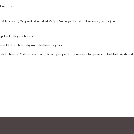
durunuz.
 Sitrik asit, Organik Portakal Yağı. Certisys tarafından onaylanmıştır.
farklılık gösterebilir.
 maddeleri temizliğinde kullanmayınız.
k tutunuz. Yutulması halinde veya göz ile temasında gözü derhal bol su ile yıka
 diğer konularda yetersiz gördüğünüz noktaları öneri formunu kullanarak tar
. Zararlı kimyasallar içermediğinden içim çok rahat.