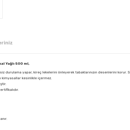
eriniz
al Yağlı 500 ml,
esiz durulama yapar, kireç lekelerini önleyerek tabaklarınızın desenlerini korur. S
 kimyasallar kesinlikle içermez.
ştir.
tifikalıdır.
anır.