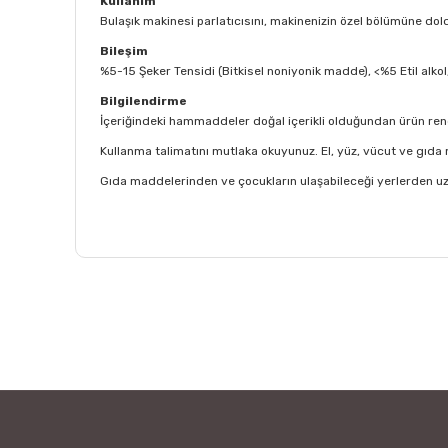
Kullanım
Bulaşık makinesi parlatıcısını, makinenizin özel bölümüne dol
Bileşim
%5-15 Şeker Tensidi (Bitkisel noniyonik madde), <%5 Etil alkol,
Bilgilendirme
İçeriğindeki hammaddeler doğal içerikli olduğundan ürün rengi 
Kullanma talimatını mutlaka okuyunuz. El, yüz, vücut ve gıda
Gıda maddelerinden ve çocukların ulaşabileceği yerlerden uza
Bu ürünün fiyat bilgisi, resim, ürün açıklamalarında ve
Görüş ve önerileriniz için teşekkür ederiz.
Denemelisiniz
Ürün resmi kalitesiz, bozuk veya görüntülenemiyor.
Ürün açıklamasında eksik bilgiler bulunuyor.
Uzunca süredir kullanıyorum. Etkili olduğunu söyleyebilirim
Ürün bilgilerinde hatalar bulunuyor.
Filiz Demirel | 20/08/2024
Ürün fiyatı diğer sitelerden daha pahalı.