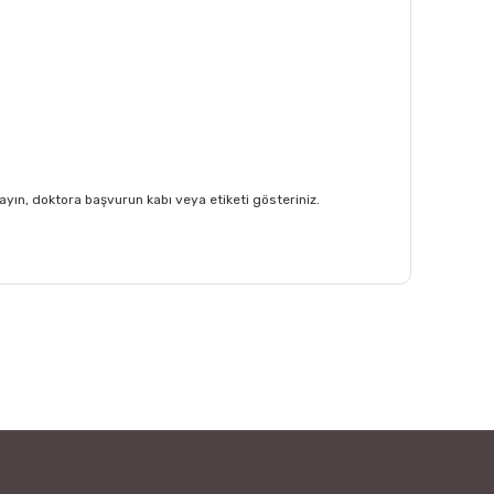
yın, doktora başvurun kabı veya etiketi gösteriniz.
afımıza iletebilirsiniz.