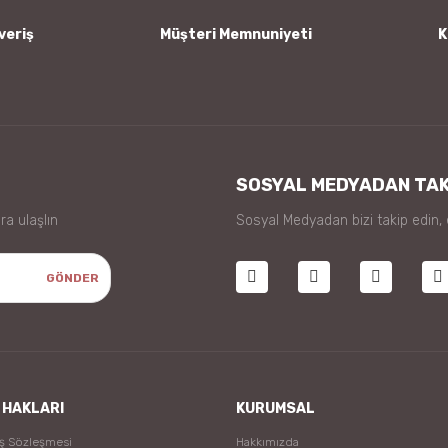
veriş
Müşteri Memnuniyeti
K
Gönder
SOSYAL MEDYADAN TAK
ra ulaşlın
Sosyal Medyadan bizi takip edin,
GÖNDER
 HAKLARI
KURUMSAL
ış Sözleşmesi
Hakkımızda