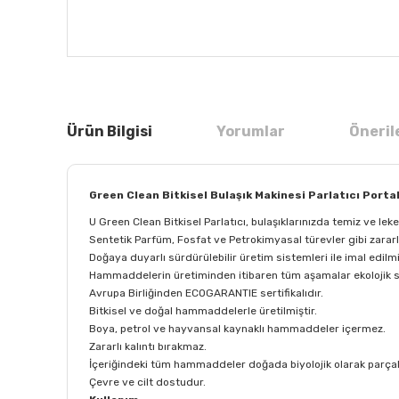
Ürün Bilgisi
Yorumlar
Öneril
Green Clean Bitkisel Bulaşık Makinesi Parlatıcı Portak
U Green Clean Bitkisel Parlatıcı, bulaşıklarınızda temiz ve lek
Sentetik Parfüm, Fosfat ve Petrokimyasal türevler gibi zararlı
Doğaya duyarlı sürdürülebilir üretim sistemleri ile imal edilmi
Hammaddelerin üretiminden itibaren tüm aşamalar ekolojik ser
Avrupa Birliğinden ECOGARANTIE sertifikalıdır.
Bitkisel ve doğal hammaddelerle üretilmiştir.
Boya, petrol ve hayvansal kaynaklı hammaddeler içermez.
Zararlı kalıntı bırakmaz.
İçeriğindeki tüm hammaddeler doğada biyolojik olarak parçal
Çevre ve cilt dostudur.