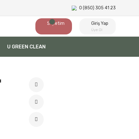
0 (850) 305 41 23
Sepetim
Giriş Yap
Üye Ol
U GREEN CLEAN
ı