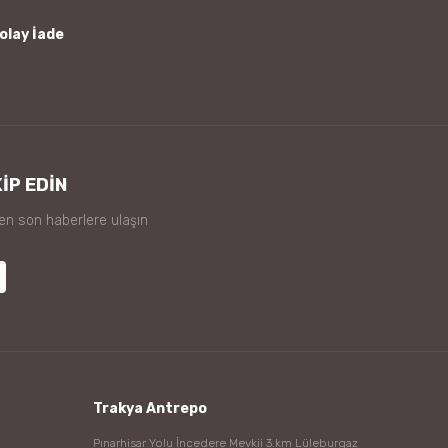
olay İade
İP EDİN
 en son haberlere ulaşın
Trakya Antrepo
Pınarhisar Yolu İncedere Mevkii 3.km Lüleburgaz