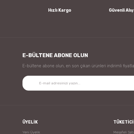
Bu ürüne benzer farklı alternatifler olmalı.
Yorum Yaz
Hızlı Kargo
Güvenli Alış
E-BÜLTENE ABONE OLUN
E-bültene abone olun, en son çıkan ürünleri indirimli fiyatla
ÜYELİK
TÜKETİCİ
Yeni Üyelik
Mesafeli Sat