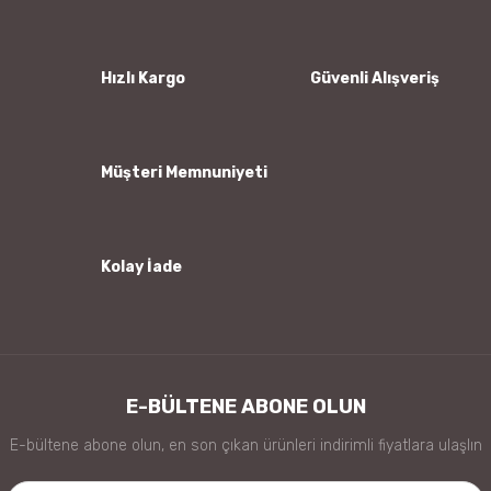
Ürün resmi kalitesiz, bozuk veya görüntülenemiyor.
Ürün açıklamasında eksik bilgiler bulunuyor.
Ürün bilgilerinde hatalar bulunuyor.
Hızlı Kargo
Güvenli Alışveriş
Ürün fiyatı diğer sitelerden daha pahalı.
Bu ürüne benzer farklı alternatifler olmalı.
Müşteri Memnuniyeti
Kolay İade
Gönder
E-BÜLTENE ABONE OLUN
E-bültene abone olun, en son çıkan ürünleri indirimli fiyatlara ulaşlın