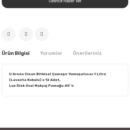
Gelince Haber Ver
Ürün Bilgisi
Yorumlar
Önerileriniz
U Green Clean Bitkisel Çamaşır Yumuşatıcısı 1 Litre
(Lavanta Kokulu) x 12 Adet,
Lux Disk Oval Makyaj Pamuğu 40' lı
Bu ürünün fiyat bilgisi, resim, ürün açıklamalarında ve diğer
konularda yetersiz gördüğünüz noktaları öneri formunu
Bu ürüne ilk yorumu siz yapın!
kullanarak tarafımıza iletebilirsiniz.
Görüş ve önerileriniz için teşekkür ederiz.
Yorum Yaz