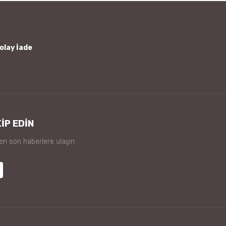
olay İade
İP EDİN
 en son haberlere ulaşın