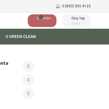
0 (850) 305 41 23
Sepetim
Giriş Yap
Üye Ol
U GREEN CLEAN
anta