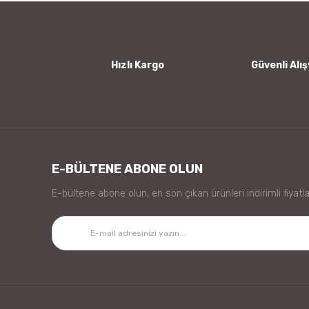
Ürün bilgilerinde hatalar bulunuyor.
Ürün fiyatı diğer sitelerden daha pahalı.
Bu ürüne benzer farklı alternatifler olmalı.
Hızlı Kargo
Güvenli Alış
E-BÜLTENE ABONE OLUN
E-bültene abone olun, en son çıkan ürünleri indirimli fiyatla