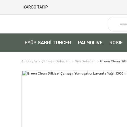
KARGO TAKİP
EYÜP SABRİ TUNCER
PALMOLIVE
ROSIE
Anasayfa
Çamaşır Deterjanı
Sıvı Deterjan
Green Clean Bitk