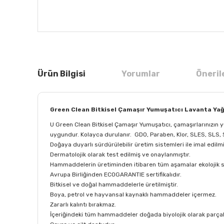
Ürün Bilgisi
Yorumlar
Öneril
Green Clean Bitkisel Çamaşır Yumuşatıcı Lavanta Yağ
U Green Clean Bitkisel Çamaşır Yumuşatıcı, çamaşırlarınızın yumu
uygundur. Kolayca durulanır. GDO, Paraben, Klor, SLES, SLS, S
Doğaya duyarlı sürdürülebilir üretim sistemleri ile imal edilmi
Dermatolojik olarak test edilmiş ve onaylanmıştır.
Hammaddelerin üretiminden itibaren tüm aşamalar ekolojik ser
Avrupa Birliğinden ECOGARANTIE sertifikalıdır.
Bitkisel ve doğal hammaddelerle üretilmiştir.
Boya, petrol ve hayvansal kaynaklı hammaddeler içermez.
Zararlı kalıntı bırakmaz.
İçeriğindeki tüm hammaddeler doğada biyolojik olarak parçal