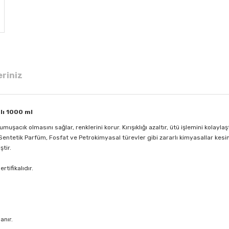
eriniz
lı 1000 ml
şacık olmasını sağlar, renklerini korur. Kırışıklığı azaltır, ütü işlemini kolaylaş
entetik Parfüm, Fosfat ve Petrokimyasal türevler gibi zararlı kimyasallar kesin
ştir.
tifikalıdır.
anır.