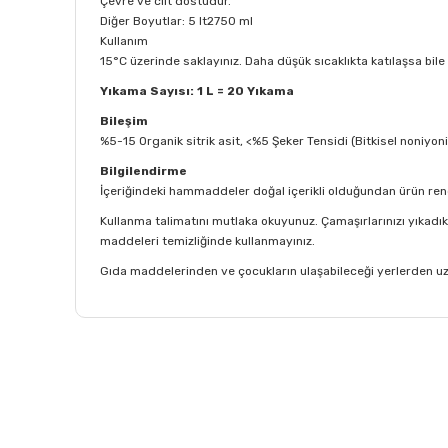
Çevre ve cilt dostudur.
Diğer Boyutlar: 5 lt2750 ml
Kullanım
15°C üzerinde saklayınız. Daha düşük sıcaklıkta katılaşsa bil
Yıkama Sayısı: 1 L = 20 Yıkama
Bileşim
%5-15 Organik sitrik asit, <%5 Şeker Tensidi (Bitkisel noniy
Bilgilendirme
İçeriğindeki hammaddeler doğal içerikli olduğundan ürün rengi 
Kullanma talimatını mutlaka okuyunuz. Çamaşırlarınızı yıkadıkt
maddeleri temizliğinde kullanmayınız.
Gıda maddelerinden ve çocukların ulaşabileceği yerlerden uza
Bu ürünün fiyat bilgisi, resim, ürün açıklamalarında ve
Görüş ve önerileriniz için teşekkür ederiz.
Ürün resmi kalitesiz, bozuk veya görüntülenemiyor.
Ürün açıklamasında eksik bilgiler bulunuyor.