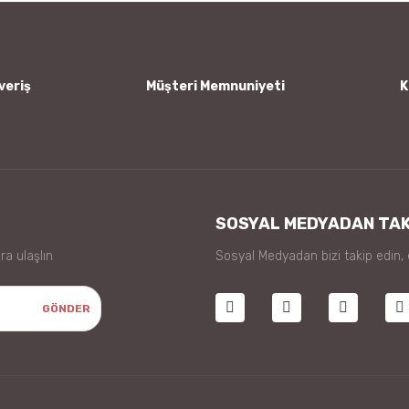
veriş
Müşteri Memnuniyeti
K
Gönder
SOSYAL MEDYADAN TAK
ra ulaşlın
Sosyal Medyadan bizi takip edin,
GÖNDER