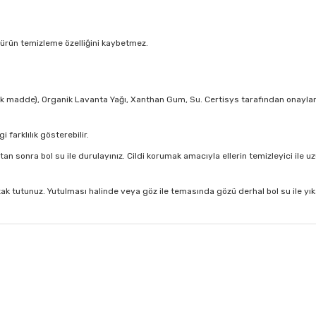
e ürün temizleme özelliğini kaybetmez.
onik madde), Organik Lavanta Yağı, Xanthan Gum, Su. Certisys tarafından onaylan
farklılık gösterebilir.
an sonra bol su ile durulayınız. Cildi korumak amacıyla ellerin temizleyici ile u
k tutunuz. Yutulması halinde veya göz ile temasında gözü derhal bol su ile yıka
 diğer konularda yetersiz gördüğünüz noktaları öneri formunu kullanarak tar
Bu ürüne ilk yorumu siz yapın!
Yorum Yaz