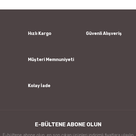
Yorum Yaz
Ürün resmi kalitesiz, bozuk veya görüntülenemiyor.
Ürün açıklamasında eksik bilgiler bulunuyor.
Ürün bilgilerinde hatalar bulunuyor.
Hızlı Kargo
Güvenli Alışveriş
Ürün fiyatı diğer sitelerden daha pahalı.
Bu ürüne benzer farklı alternatifler olmalı.
Müşteri Memnuniyeti
Kolay İade
Gönder
E-BÜLTENE ABONE OLUN
E-bültene abone olun, en son çıkan ürünleri indirimli fiyatlara ulaşlın