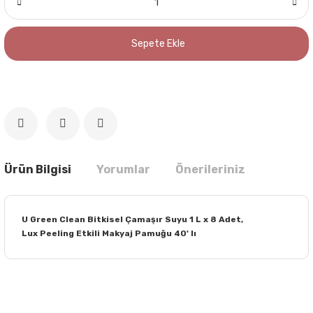
Sepete Ekle
Ürün Bilgisi
Yorumlar
Önerileriniz
U Green Clean Bitkisel Çamaşır Suyu 1 L x 8 Adet,
Lux Peeling Etkili Makyaj Pamuğu 40' lı
Bu ürünün fiyat bilgisi, resim, ürün açıklamalarında ve diğer
konularda yetersiz gördüğünüz noktaları öneri formunu
Bu ürüne ilk yorumu siz yapın!
kullanarak tarafımıza iletebilirsiniz.
Görüş ve önerileriniz için teşekkür ederiz.