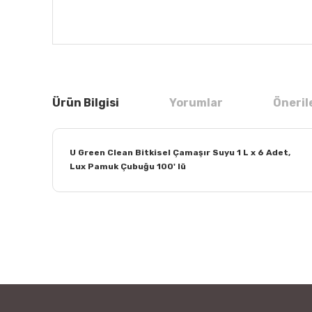
Ürün Bilgisi
Yorumlar
Öneril
U Green Clean Bitkisel Çamaşır Suyu 1 L x 6 Adet,
Lux Pamuk Çubuğu 100' lü
Bu ürünün fiyat bilgisi, resim, ürün açıklamalarında ve
Görüş ve önerileriniz için teşekkür ederiz.
Ürün resmi kalitesiz, bozuk veya görüntülenemiyor.
Ürün açıklamasında eksik bilgiler bulunuyor.
Ürün bilgilerinde hatalar bulunuyor.
Ürün fiyatı diğer sitelerden daha pahalı.