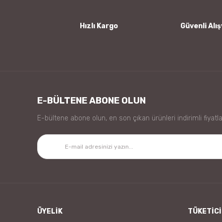
Bu ürüne benzer farklı alternatifler olmalı.
Hızlı Kargo
Güvenli Alış
E-BÜLTENE ABONE OLUN
E-bültene abone olun, en son çıkan ürünleri indirimli fiyatla
ÜYELİK
TÜKETİCİ