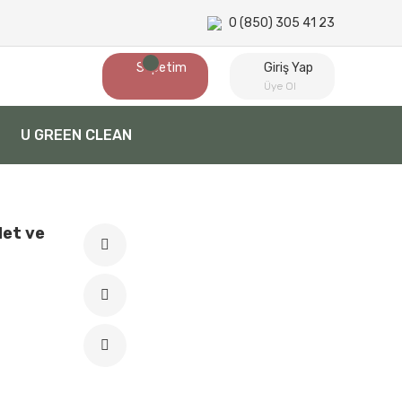
0 (850) 305 41 23
Sepetim
Giriş Yap
Üye Ol
U GREEN CLEAN
det ve