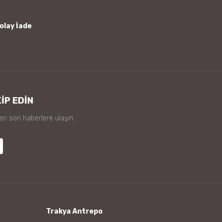
olay İade
İP EDİN
 en son haberlere ulaşın
Trakya Antrepo