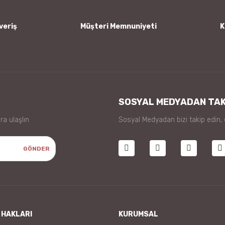
veriş
Müşteri Memnuniyeti
K
Gönder
SOSYAL MEDYADAN TAK
ra ulaşlın
Sosyal Medyadan bizi takip edin,
GÖNDER
 HAKLARI
KURUMSAL