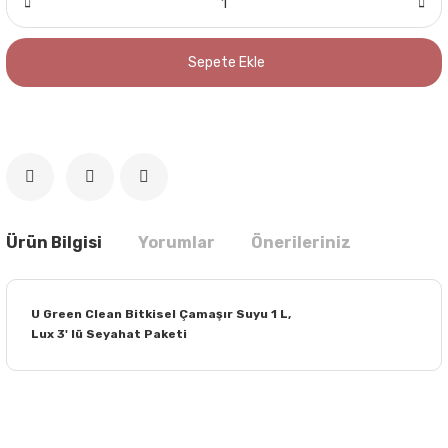
Sepete Ekle
Ürün Bilgisi
Yorumlar
Önerileriniz
U Green Clean Bitkisel Çamaşır Suyu 1 L,
Lux 3' lü Seyahat Paketi
Bu ürünün fiyat bilgisi, resim, ürün açıklamalarında ve diğer
konularda yetersiz gördüğünüz noktaları öneri formunu
Bu ürüne ilk yorumu siz yapın!
kullanarak tarafımıza iletebilirsiniz.
Görüş ve önerileriniz için teşekkür ederiz.