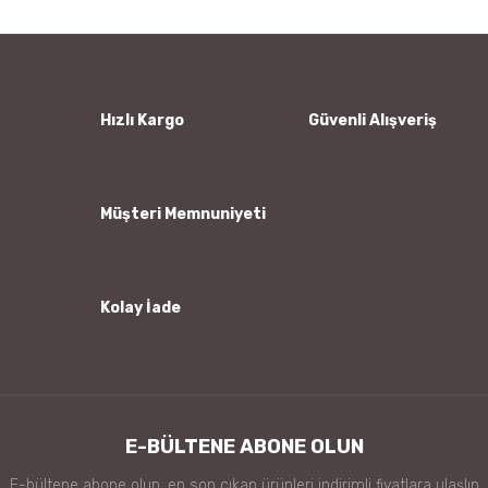
Yorum Yaz
Ürün resmi kalitesiz, bozuk veya görüntülenemiyor.
Ürün açıklamasında eksik bilgiler bulunuyor.
Ürün bilgilerinde hatalar bulunuyor.
Hızlı Kargo
Güvenli Alışveriş
Ürün fiyatı diğer sitelerden daha pahalı.
Bu ürüne benzer farklı alternatifler olmalı.
Müşteri Memnuniyeti
Kolay İade
Gönder
E-BÜLTENE ABONE OLUN
E-bültene abone olun, en son çıkan ürünleri indirimli fiyatlara ulaşlın