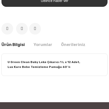
Gelince Haber Ver
Ürün Bilgisi
Yorumlar
Önerileriniz
U Green Clean Baby Leke Çıkarıcı 1 L x 12 Adet,
Lux Kare Bebe Temizleme Pamuğu 60' lı
Bu ürünün fiyat bilgisi, resim, ürün açıklamalarında ve diğer
konularda yetersiz gördüğünüz noktaları öneri formunu
Bu ürüne ilk yorumu siz yapın!
kullanarak tarafımıza iletebilirsiniz.
Görüş ve önerileriniz için teşekkür ederiz.
Yorum Yaz
Ürün resmi kalitesiz, bozuk veya görüntülenemiyor.