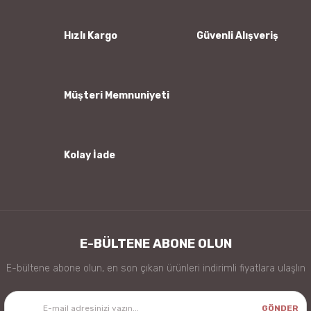
Ürün açıklamasında eksik bilgiler bulunuyor.
Ürün bilgilerinde hatalar bulunuyor.
Hızlı Kargo
Güvenli Alışveriş
Ürün fiyatı diğer sitelerden daha pahalı.
Bu ürüne benzer farklı alternatifler olmalı.
Müşteri Memnuniyeti
Kolay İade
Gönder
E-BÜLTENE ABONE OLUN
E-bültene abone olun, en son çıkan ürünleri indirimli fiyatlara ulaşlın
GÖNDER