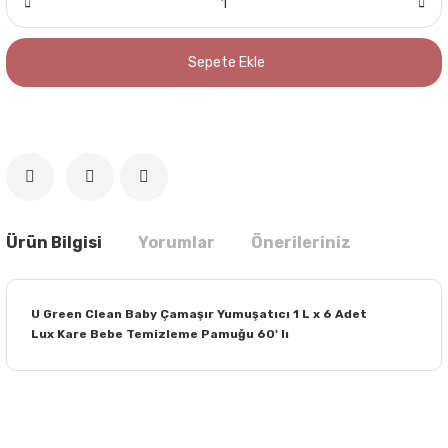
Sepete Ekle
Ürün Bilgisi
Yorumlar
Önerileriniz
U Green Clean Baby Çamaşır Yumuşatıcı 1 L x 6 Adet
Lux Kare Bebe Temizleme Pamuğu 60' lı
Bu ürünün fiyat bilgisi, resim, ürün açıklamalarında ve diğer
konularda yetersiz gördüğünüz noktaları öneri formunu
Bu ürüne ilk yorumu siz yapın!
kullanarak tarafımıza iletebilirsiniz.
Görüş ve önerileriniz için teşekkür ederiz.