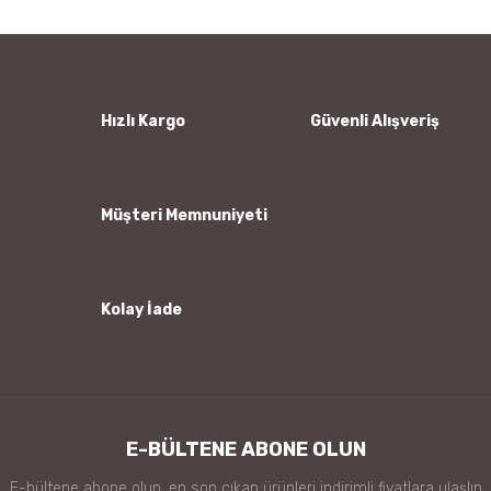
Yorum Yaz
Ürün resmi kalitesiz, bozuk veya görüntülenemiyor.
Ürün açıklamasında eksik bilgiler bulunuyor.
Ürün bilgilerinde hatalar bulunuyor.
Hızlı Kargo
Güvenli Alışveriş
Ürün fiyatı diğer sitelerden daha pahalı.
Bu ürüne benzer farklı alternatifler olmalı.
Müşteri Memnuniyeti
Kolay İade
Gönder
E-BÜLTENE ABONE OLUN
E-bültene abone olun, en son çıkan ürünleri indirimli fiyatlara ulaşlın