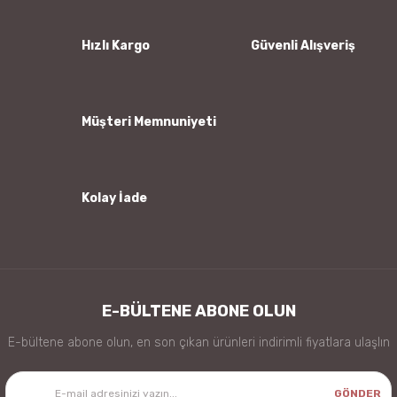
Ürün açıklamasında eksik bilgiler bulunuyor.
Ürün bilgilerinde hatalar bulunuyor.
Hızlı Kargo
Güvenli Alışveriş
Ürün fiyatı diğer sitelerden daha pahalı.
Bu ürüne benzer farklı alternatifler olmalı.
Müşteri Memnuniyeti
Kolay İade
Gönder
E-BÜLTENE ABONE OLUN
E-bültene abone olun, en son çıkan ürünleri indirimli fiyatlara ulaşlın
GÖNDER