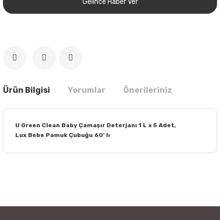
Gelince Haber Ver
Ürün Bilgisi
Yorumlar
Önerileriniz
U Green Clean Baby Çamaşır Deterjanı 1 L x 5 Adet,
Lux Bebe Pamuk Çubuğu 60' lı
Bu ürünün fiyat bilgisi, resim, ürün açıklamalarında ve diğer
konularda yetersiz gördüğünüz noktaları öneri formunu
Bu ürüne ilk yorumu siz yapın!
kullanarak tarafımıza iletebilirsiniz.
Görüş ve önerileriniz için teşekkür ederiz.
Yorum Yaz
Ürün resmi kalitesiz, bozuk veya görüntülenemiyor.