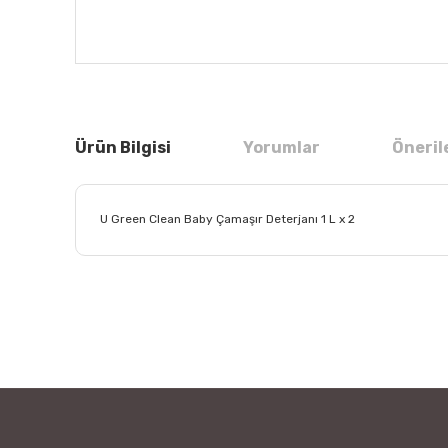
Ürün Bilgisi
Yorumlar
Öneril
U Green Clean Baby Çamaşır Deterjanı 1 L x 2
Bu ürünün fiyat bilgisi, resim, ürün açıklamalarında ve
Görüş ve önerileriniz için teşekkür ederiz.
Ürün resmi kalitesiz, bozuk veya görüntülenemiyor.
Ürün açıklamasında eksik bilgiler bulunuyor.
Ürün bilgilerinde hatalar bulunuyor.
Ürün fiyatı diğer sitelerden daha pahalı.