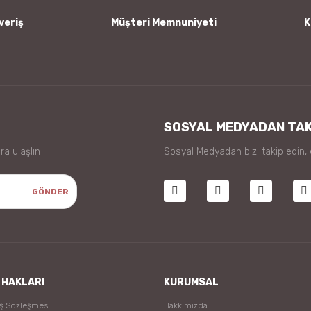
veriş
Müşteri Memnuniyeti
K
Gönder
SOSYAL MEDYADAN TAK
ra ulaşlın
Sosyal Medyadan bizi takip edin,
GÖNDER
 HAKLARI
KURUMSAL
ış Sözleşmesi
Hakkımızda