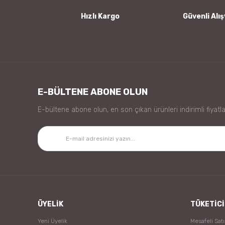
Bu ürüne benzer farklı alternatifler olmalı.
Hızlı Kargo
Güvenli Alış
E-BÜLTENE ABONE OLUN
E-bültene abone olun, en son çıkan ürünleri indirimli fiyatla
ÜYELİK
TÜKETİCİ
Yeni Üyelik
Mesafeli Sat