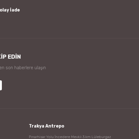
olay İade
İP EDİN
 en son haberlere ulaşın
Trakya Antrepo
Pınarhisar Yolu İncedere Mevkii 3.km Lüleburgaz