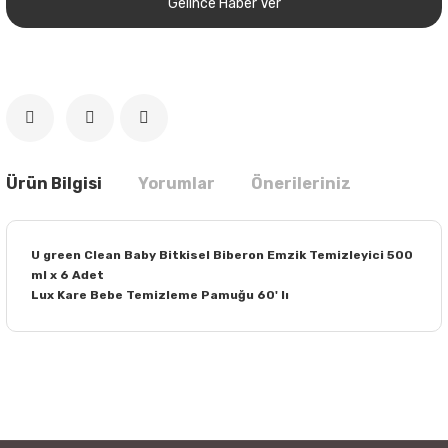
Gelince Haber Ver
Ürün Bilgisi
Yorumlar
Önerileriniz
U green Clean Baby Bitkisel Biberon Emzik Temizleyici 500
ml x 6 Adet
Lux Kare Bebe Temizleme Pamuğu 60' lı
Bu ürünün fiyat bilgisi, resim, ürün açıklamalarında ve diğer
konularda yetersiz gördüğünüz noktaları öneri formunu
Bu ürüne ilk yorumu siz yapın!
kullanarak tarafımıza iletebilirsiniz.
Görüş ve önerileriniz için teşekkür ederiz.
Yorum Yaz