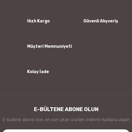
Ürün resmi kalitesiz, bozuk veya görüntülenemiyor.
Ürün açıklamasında eksik bilgiler bulunuyor.
Ürün bilgilerinde hatalar bulunuyor.
Hızlı Kargo
Güvenli Alışveriş
Ürün fiyatı diğer sitelerden daha pahalı.
Bu ürüne benzer farklı alternatifler olmalı.
Müşteri Memnuniyeti
Kolay İade
Gönder
E-BÜLTENE ABONE OLUN
E-bültene abone olun, en son çıkan ürünleri indirimli fiyatlara ulaşlın