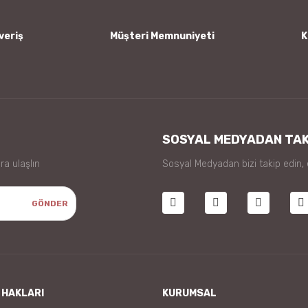
veriş
Müşteri Memnuniyeti
K
Gönder
SOSYAL MEDYADAN TAK
ra ulaşlın
Sosyal Medyadan bizi takip edin,
GÖNDER
 HAKLARI
KURUMSAL