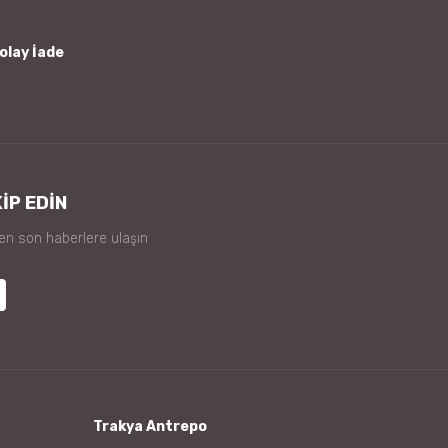
olay İade
İP EDİN
 en son haberlere ulaşın
Trakya Antrepo