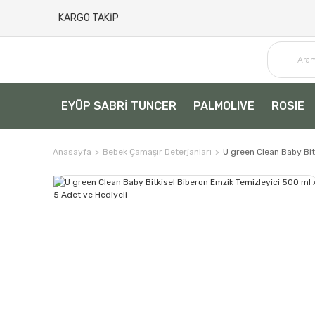
KARGO TAKİP
EYÜP SABRİ TUNCER
PALMOLIVE
ROSIE
Anasayfa
Bebek Çamaşır Deterjanları
U green Clean Baby Bit