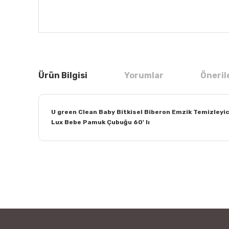
Ürün Bilgisi
Yorumlar
Öneril
U green Clean Baby Bitkisel Biberon Emzik Temizleyic
Lux Bebe Pamuk Çubuğu 60' lı
Bu ürünün fiyat bilgisi, resim, ürün açıklamalarında ve
Görüş ve önerileriniz için teşekkür ederiz.
Ürün resmi kalitesiz, bozuk veya görüntülenemiyor.
Ürün açıklamasında eksik bilgiler bulunuyor.
Ürün bilgilerinde hatalar bulunuyor.
Ürün fiyatı diğer sitelerden daha pahalı.