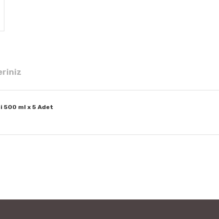
eriniz
i 500 ml x 5 Adet
 diğer konularda yetersiz gördüğünüz noktaları öneri formunu kullanarak tar
Bu ürüne ilk yorumu siz yapın!
Yorum Yaz