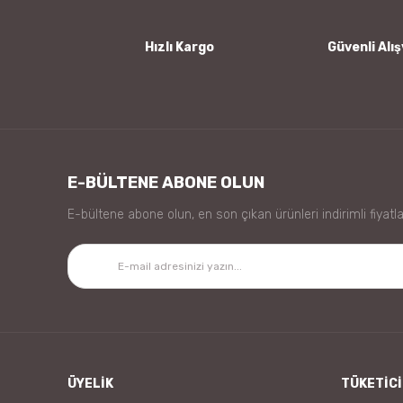
Bu ürüne benzer farklı alternatifler olmalı.
Hızlı Kargo
Güvenli Alış
E-BÜLTENE ABONE OLUN
E-bültene abone olun, en son çıkan ürünleri indirimli fiyatla
ÜYELİK
TÜKETİCİ