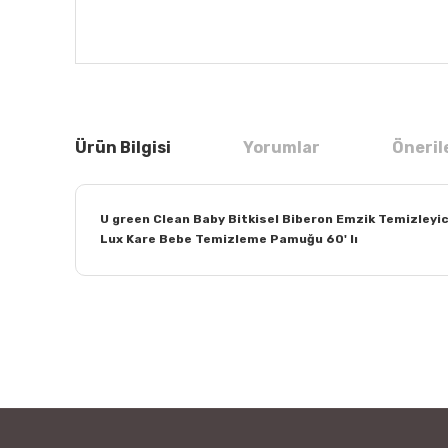
Ürün Bilgisi
Yorumlar
Öneril
U green Clean Baby Bitkisel Biberon Emzik Temizleyic
Lux Kare Bebe Temizleme Pamuğu 60' lı
Bu ürünün fiyat bilgisi, resim, ürün açıklamalarında ve
Görüş ve önerileriniz için teşekkür ederiz.
Ürün resmi kalitesiz, bozuk veya görüntülenemiyor.
Ürün açıklamasında eksik bilgiler bulunuyor.
Ürün bilgilerinde hatalar bulunuyor.
Ürün fiyatı diğer sitelerden daha pahalı.