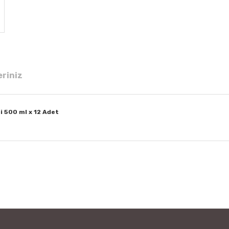
eriniz
i 500 ml x 12 Adet
 diğer konularda yetersiz gördüğünüz noktaları öneri formunu kullanarak tar
Bu ürüne ilk yorumu siz yapın!
Yorum Yaz