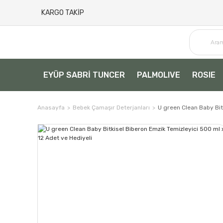
KARGO TAKİP
EYÜP SABRİ TUNCER
PALMOLIVE
ROSIE
Anasayfa
Bebek Çamaşır Deterjanları
U green Clean Baby Bit