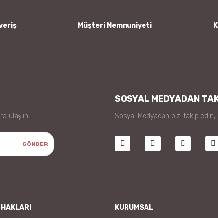
veriş
Müşteri Memnuniyeti
K
Gönder
SOSYAL MEDYADAN TAK
ra ulaşlın
Sosyal Medyadan bizi takip edin,
GÖNDER
 HAKLARI
KURUMSAL