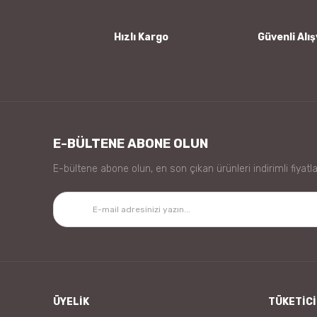
Bu ürüne benzer farklı alternatifler olmalı.
Hızlı Kargo
Güvenli Alış
E-BÜLTENE ABONE OLUN
E-bültene abone olun, en son çıkan ürünleri indirimli fiyatla
ÜYELİK
TÜKETİCİ