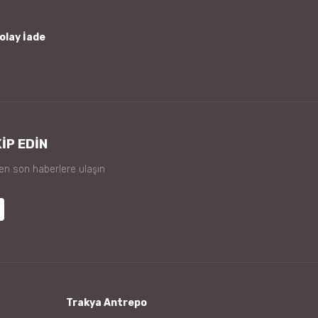
olay İade
İP EDİN
 en son haberlere ulaşın
Trakya Antrepo