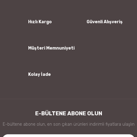
Ürün resmi kalitesiz, bozuk veya görüntülenemiyor.
Ürün açıklamasında eksik bilgiler bulunuyor.
Ürün bilgilerinde hatalar bulunuyor.
Hızlı Kargo
Güvenli Alışveriş
Ürün fiyatı diğer sitelerden daha pahalı.
Bu ürüne benzer farklı alternatifler olmalı.
Müşteri Memnuniyeti
Kolay İade
Gönder
E-BÜLTENE ABONE OLUN
E-bültene abone olun, en son çıkan ürünleri indirimli fiyatlara ulaşlın