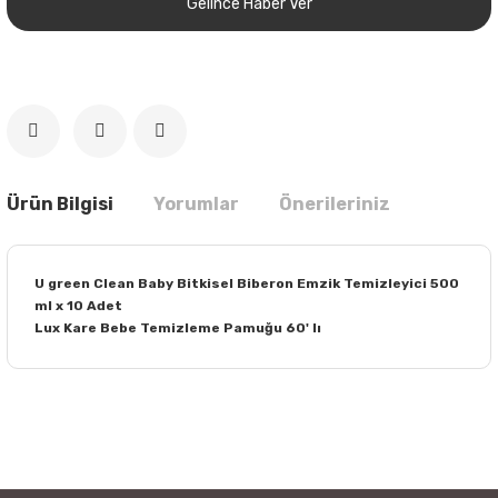
Gelince Haber Ver
Ürün Bilgisi
Yorumlar
Önerileriniz
U green Clean Baby Bitkisel Biberon Emzik Temizleyici 500
ml x 10 Adet
Lux Kare Bebe Temizleme Pamuğu 60' lı
Bu ürünün fiyat bilgisi, resim, ürün açıklamalarında ve diğer
konularda yetersiz gördüğünüz noktaları öneri formunu
Bu ürüne ilk yorumu siz yapın!
kullanarak tarafımıza iletebilirsiniz.
Görüş ve önerileriniz için teşekkür ederiz.
Yorum Yaz