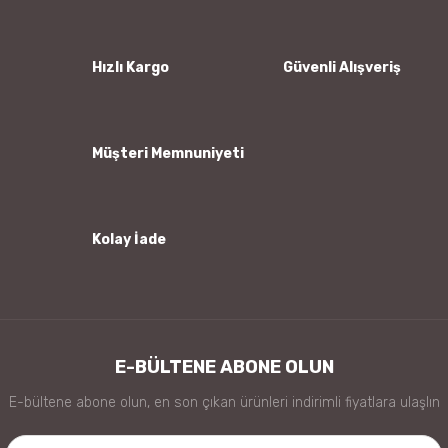
Ürün açıklamasında eksik bilgiler bulunuyor.
Ürün bilgilerinde hatalar bulunuyor.
Hızlı Kargo
Güvenli Alışveriş
Ürün fiyatı diğer sitelerden daha pahalı.
Bu ürüne benzer farklı alternatifler olmalı.
Müşteri Memnuniyeti
Kolay İade
Gönder
E-BÜLTENE ABONE OLUN
E-bültene abone olun, en son çıkan ürünleri indirimli fiyatlara ulaşlın