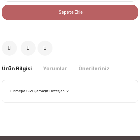
Sepete Ekle
Ürün Bilgisi
Yorumlar
Önerileriniz
Turmepa Sıvı Çamaşır Deterjanı 2 L
Bu ürünün fiyat bilgisi, resim, ürün açıklamalarında ve diğer
konularda yetersiz gördüğünüz noktaları öneri formunu
Bu ürüne ilk yorumu siz yapın!
kullanarak tarafımıza iletebilirsiniz.
Görüş ve önerileriniz için teşekkür ederiz.
Yorum Yaz
Ürün resmi kalitesiz, bozuk veya görüntülenemiyor.