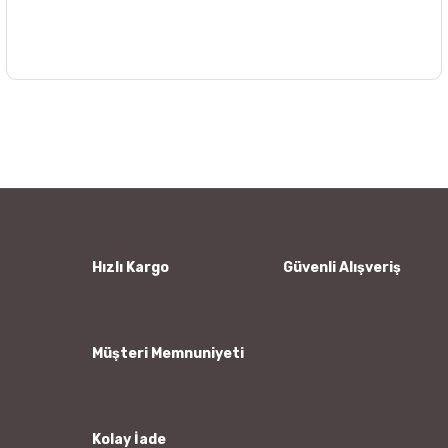
Bu ürünün fiyat bilgisi, resim, ürün açıklamalarında ve diğer
konularda yetersiz gördüğünüz noktaları öneri formunu
Bu ürüne ilk yorumu siz yapın!
kullanarak tarafımıza iletebilirsiniz.
Görüş ve önerileriniz için teşekkür ederiz.
Yorum Yaz
Ürün resmi kalitesiz, bozuk veya görüntülenemiyor.
Ürün açıklamasında eksik bilgiler bulunuyor.
Ürün bilgilerinde hatalar bulunuyor.
Hızlı Kargo
Güvenli Alışveriş
Ürün fiyatı diğer sitelerden daha pahalı.
Bu ürüne benzer farklı alternatifler olmalı.
Müşteri Memnuniyeti
Kolay İade