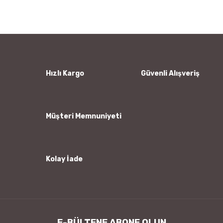
kullanarak tarafımıza iletebilirsiniz.
Görüş ve önerileriniz için teşekkür ederiz.
Yorum Yaz
Ürün resmi kalitesiz, bozuk veya görüntülenemiyor.
Ürün açıklamasında eksik bilgiler bulunuyor.
Ürün bilgilerinde hatalar bulunuyor.
Hızlı Kargo
Güvenli Alışveriş
Ürün fiyatı diğer sitelerden daha pahalı.
Bu ürüne benzer farklı alternatifler olmalı.
Müşteri Memnuniyeti
Kolay İade
Gönder
E-BÜLTENE ABONE OLUN