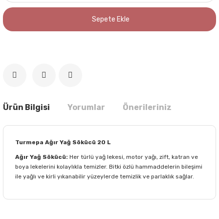
Sepete Ekle
Ürün Bilgisi
Yorumlar
Önerileriniz
Turmepa Ağır Yağ Sökücü 20 L
Ağır Yağ Sökücü:
Her türlü yağ lekesi, motor yağı, zift, katran ve
boya lekelerini kolaylıkla temizler. Bitki özlü hammaddelerin bileşimi
ile yağlı ve kirli yıkanabilir yüzeylerde temizlik ve parlaklık sağlar.
Bu ürünün fiyat bilgisi, resim, ürün açıklamalarında ve diğer
konularda yetersiz gördüğünüz noktaları öneri formunu
Bu ürüne ilk yorumu siz yapın!